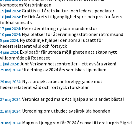
kompetensförsörjningen
Grattis till årets kultur- och ledarstipendiater
19 juni 2024:
De fick Årets tillgänglighetspris och pris för Årets
18 juni 2024:
folkhälsoinsats
Peter Jemtbring ny kommundirektör
17 juni 2024:
Nya platser för återvinningsstationer i Strömsund
10 juni 2024:
Ny stödlinje hjälper den som är utsatt för
5 juni 2024:
hedersrelaterat våld och förtryck
Exploatör får utreda möjligheten att skapa nytt
4 juni 2024:
villaområde på Rotnäset
Juni: Verksamhetscontroller – ett av våra yrken!
1 juni 2024:
Utdelning av 2024 års samiska stipendium
29 maj 2024:
Nytt projekt arbetar förebyggande mot
29 maj 2024:
hedersrelaterat våld och förtryck i förskolan
Veronica är god man: Att hjälpa andra är det bästa!
27 maj 2024:
Utredning om utbudet av särskilda boenden
21 maj 2024:
Magnus Ljunggren får 2024 års nya litteraturpris Sigrid
20 maj 2024: