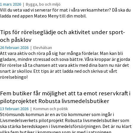
1 mars 2026
|
Bygga, bo och miljö
Vill du veta vad vi serverar för mat i våra verksamheter? Då ska du
ladda ned appen Mateo Meny till din mobil.
Tips för rörelseglädje och aktivitet under sport-
och påsklov
26 februari 2026
|
Elevhälsan
Att vara aktiv och röra på sig har många fördelar. Man kan bli
gladare, mindre stressad och sova bättre. Våra kroppar är gjorda
för rörelse så ta chansen att vara aktiv med dina barn nu när det
snart är skollov. Ett tips är att ladda ned och skriva ut vårt
rörelsebingo!
Fem butiker får möjlighet att ta emot reservkraft i
pilotprojektet Robusta livsmedelsbutiker
13 februari 2026
|
Kommun och politik
Strömsunds kommun är en av tio kommuner som ingår i
Livsmedelsverkets pilotprojekt Robusta livsmedelsbutiker som
ska stärka beredskapen i livsmedelsförsörjningen. Det är nu klart
vilka fem butiker i kommunen som är med i satsningen.