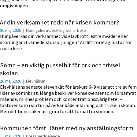
omgivningen.
Är din verksamhet redo när krisen kommer?
26 maj 2026
|
Näringsliv, utveckling och arbete
Hur påverkas din verksamhet vid elavbrott, extremväder eller
störningar i livsmedelsförsörjningen? Är ditt företag rustat för
nästa kris?
Sömn – en viktig pusselbit för ork och trivsel i
skolan
26 maj 2026
|
Elevhälsan
Elevhälsans senaste elevenkät för årskurs 6–9 visar att tre av fem
lider av sömnbrist. Många beskriver konsekvenser som försämrat
mående, minnesproblem och koncentrationssvårigheter –
faktorer som i sin tur påverkar både inlärning och trivsel i skolan.
Men det finns saker att göra för att förbättra sömnen.
Kommunen först i länet med ny anställningsform
11 maj 2026
|
Pressmeddelande