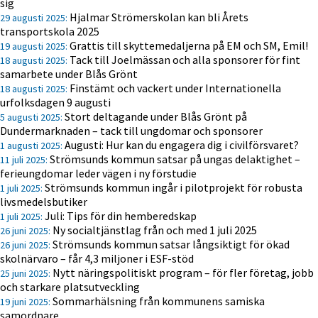
sig
Hjalmar Strömerskolan kan bli Årets
29 augusti 2025:
transportskola 2025
Grattis till skyttemedaljerna på EM och SM, Emil!
19 augusti 2025:
Tack till Joelmässan och alla sponsorer för fint
18 augusti 2025:
samarbete under Blås Grönt
Finstämt och vackert under Internationella
18 augusti 2025:
urfolksdagen 9 augusti
Stort deltagande under Blås Grönt på
5 augusti 2025:
Dundermarknaden – tack till ungdomar och sponsorer
Augusti: Hur kan du engagera dig i civilförsvaret?
1 augusti 2025:
Strömsunds kommun satsar på ungas delaktighet –
11 juli 2025:
ferieungdomar leder vägen i ny förstudie
Strömsunds kommun ingår i pilotprojekt för robusta
1 juli 2025:
livsmedelsbutiker
Juli: Tips för din hemberedskap
1 juli 2025:
Ny socialtjänstlag från och med 1 juli 2025
26 juni 2025:
Strömsunds kommun satsar långsiktigt för ökad
26 juni 2025:
skolnärvaro – får 4,3 miljoner i ESF-stöd
Nytt näringspolitiskt program – för fler företag, jobb
25 juni 2025:
och starkare platsutveckling
Sommarhälsning från kommunens samiska
19 juni 2025:
samordnare