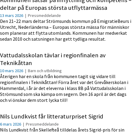
deltar på Europas största utflyttarmässa
13 mars 2026
|
Pressmeddelande
Den 21–22 mars deltar Strömsunds kommun på EmigratieBeurs i
Utrecht, Nederländerna – Europas största mässa för människor
som planerar att flytta utomlands. Kommunen har medverkat
sedan 2010 och satsningen har gett tydliga resultat.
Vattudalsskolan tävlar i regionfinalen av
Teknikåttan
10 mars 2026
|
Barn och utbildning
Återigen har en skola från kommunen tagit sig vidare till
regionfinalen i Teknikåttan! Förra året var det Grevåkerskolan i
Hammerdal, i år är det eleverna i klass 8B på Vattudalsskolan i
Strömsund som ska kämpa om segern. Den 16 april är det dags
och vi önskar dem stort lycka till!
Nils Lundkvist får litteraturpriset Sigrid
6 mars 2026
|
Pressmeddelande
Nils Lundkvist från Skellefteå tilldelas årets Sigrid-pris för sin