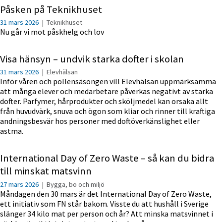
Påsken på Teknikhuset
31 mars 2026
|
Teknikhuset
Nu går vi mot påskhelg och lov
Visa hänsyn – undvik starka dofter i skolan
31 mars 2026
|
Elevhälsan
Inför våren och pollensäsongen vill Elevhälsan uppmärksamma
att många elever och medarbetare påverkas negativt av starka
dofter. Parfymer, hårprodukter och sköljmedel kan orsaka allt
från huvudvärk, snuva och ögon som kliar och rinner till kraftiga
andningsbesvär hos personer med doftöverkänslighet eller
astma.
International Day of Zero Waste – så kan du bidra
till minskat matsvinn
27 mars 2026
|
Bygga, bo och miljö
Måndagen den 30 mars är det International Day of Zero Waste,
ett initiativ som FN står bakom. Visste du att hushåll i Sverige
slänger 34 kilo mat per person och år? Att minska matsvinnet i