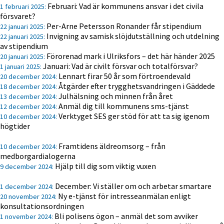
Februari: Vad är kommunens ansvar i det civila
1 februari 2025:
försvaret?
Per-Arne Petersson Ronander får stipendium
22 januari 2025:
Invigning av samisk slöjdutställning och utdelning
22 januari 2025:
av stipendium
Förorenad mark i Ulriksfors – det här händer 2025
20 januari 2025:
Januari: Vad är civilt försvar och totalförsvar?
1 januari 2025:
Lennart firar 50 år som förtroendevald
20 december 2024:
Åtgärder efter trygghetsvandringen i Gäddede
18 december 2024:
Julhälsning och minnen från året
13 december 2024:
Anmäl dig till kommunens sms-tjänst
12 december 2024:
Verktyget SES ger stöd för att ta sig igenom
10 december 2024:
högtider
Framtidens äldreomsorg – från
10 december 2024:
medborgardialogerna
Hjälp till dig som viktig vuxen
9 december 2024:
December: Vi ställer om och arbetar smartare
1 december 2024:
Ny e-tjänst för intresseanmälan enligt
20 november 2024:
konsultationsordningen
Bli polisens ögon – anmäl det som avviker
1 november 2024: