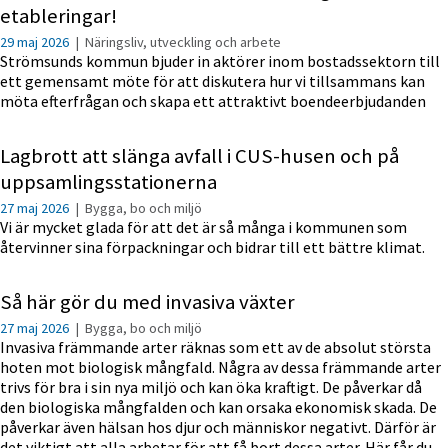
etableringar!
29 maj 2026
|
Näringsliv, utveckling och arbete
Strömsunds kommun bjuder in aktörer inom bostadssektorn till
ett gemensamt möte för att diskutera hur vi tillsammans kan
möta efterfrågan och skapa ett attraktivt boendeerbjudanden
Lagbrott att slänga avfall i CUS-husen och på
uppsamlingsstationerna
27 maj 2026
|
Bygga, bo och miljö
Vi är mycket glada för att det är så många i kommunen som
återvinner sina förpackningar och bidrar till ett bättre klimat.
Så här gör du med invasiva växter
27 maj 2026
|
Bygga, bo och miljö
Invasiva främmande arter räknas som ett av de absolut största
hoten mot biologisk mångfald. Några av dessa främmande arter
trivs för bra i sin nya miljö och kan öka kraftigt. De påverkar då
den biologiska mångfalden och kan orsaka ekonomisk skada. De
påverkar även hälsan hos djur och människor negativt. Därför är
det viktigt att alla arbetar för att få bort dessa arter. Här får du