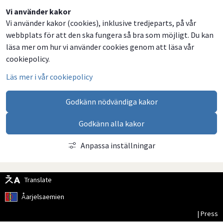
Dela
Dela
Dela
Dela
Vi använder kakor
Vi använder kakor (cookies), inklusive tredjeparts, på vår
på
på
på
via
webbplats för att den ska fungera så bra som möjligt. Du kan
Facebook
Twitter
LinkedIn
email
läsa mer om hur vi använder cookies genom att läsa vår
cookiepolicy.
Läs mer i vår cookiepolicy
Godkänn nödvändiga kakor
Godkänn alla kakor
Anpassa inställningar
Translate
Åarjelsaemien
| Press