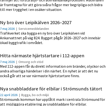
är framtagna för att göra svåra frågor mer begripliga och bidra
till mer trygghet i en osäker situation.
Ny bro över Leipikälven 2026–2027
7 maj 2026
|
Servicemeddelanden
Trafikverket ska bygga en ny bro över Leipikälven vid
Ankarvattnet på väg 824. Bygget pågår 2026–2027 och innebär
ökad byggtrafik i området.
Hitta närmaste hjärtstartare i 112-appen
7 maj 2026
|
Omsorg och stöd
Med 112-appen får du direkt information om bränder, olyckor och
andra allvarliga händelser i din närhet. En nyhet är att det nu
också går att se var närmaste hjärtstartare finns.
Nya snabbladdare för elbilar i Strömsunds tätort
22 april 2026
|
Bygga, bo och miljö
Strömsunds kommun har upplåtit mark i centrala Strömsund för
att möjliggöra etablering av snabbladdare för elbilar.