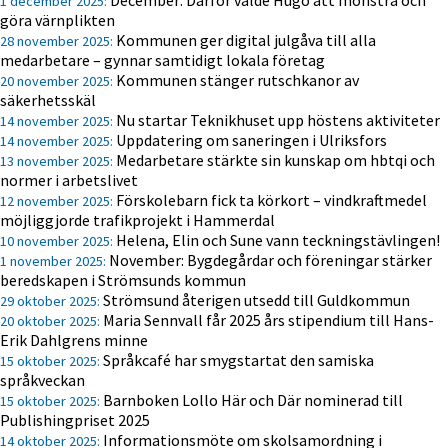
December: Därför valde Hugo att mönstra och
1 december 2025:
göra värnplikten
Kommunen ger digital julgåva till alla
28 november 2025:
medarbetare – gynnar samtidigt lokala företag
Kommunen stänger rutschkanor av
20 november 2025:
säkerhetsskäl
Nu startar Teknikhuset upp höstens aktiviteter
14 november 2025:
Uppdatering om saneringen i Ulriksfors
14 november 2025:
Medarbetare stärkte sin kunskap om hbtqi och
13 november 2025:
normer i arbetslivet
Förskolebarn fick ta körkort – vindkraftmedel
12 november 2025:
möjliggjorde trafikprojekt i Hammerdal
Helena, Elin och Sune vann teckningstävlingen!
10 november 2025:
November: Bygdegårdar och föreningar stärker
1 november 2025:
beredskapen i Strömsunds kommun
Strömsund återigen utsedd till Guldkommun
29 oktober 2025:
Maria Sennvall får 2025 års stipendium till Hans-
20 oktober 2025:
Erik Dahlgrens minne
Språkcafé har smygstartat den samiska
15 oktober 2025:
språkveckan
Barnboken
Lollo Här och Där nominerad till
15 oktober 2025:
Publishingpriset 2025
Informationsmöte om skolsamordning i
14 oktober 2025: