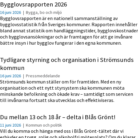
Bygglovsrapporten 2026
16 juni 2026
|
Bygga, bo och miljö
Bygglovsrapporten är en nationell sammanställning av
bygglovsstatistik från Sveriges kommuner. Rapporten innehåller
bland annat statistik om handläggningstider, bygglovskostnader
och bygglovsansökningar och är framtagen för att ge invånare
bättre insyn i hur bygglov fungerar i den egna kommunen.
Tydligare styrning och organisation i Strömsunds
kommun
16 juni 2026
|
Pressmeddelande
Strömsunds kommun ställer om för framtiden. Med en ny
organisation och ett nytt styrsystem ska kommunen möta
minskande befolkning och ökade krav – samtidigt som servicen
till invånarna fortsatt ska utvecklas och effektiviseras.
Du mellan 13 och 18 år – delta i Blås Grönt!
11 juni 2026
|
Kommun och politik
Vill du komma och hänga med oss i Blås Grönt-tältet där vi
erbjuder en trygg, rolig och alkoholfri mötesplats? Om du klarar