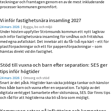
teckningar och framtagen genom en av de mest inkluderande
processer kommunen genomfört.
Vi inför fastighetsnära insamling 2027
24 mars 2026
|
Bygga, bo och miljö
Under hösten uppfyller Strömsunds kommun ett nytt lagkrav
och inför fastighetsnära insamling för småhus och fritidshus
med egna avfallskärl. Det innebär att du får två nya kärl – ett för
plastförpackningar och ett för pappersförpackningar – som
hämtas direkt vid din fastighet.
Stöd till vuxna och barn efter separation: SES ger
tips inför högtider
24 mars 2026
|
Omsorg och stöd
Snart är det påsk. Högtider kan väcka jobbiga tankar och känslor
hos både barn och vuxna efter en separation. Ta hjälp av det
digitala verktyget Samarbete efter skilsmässa, SES. Där finns tips
och råd för att högtiderna ska bli så bra som möjligt.
Kommunen satsar på inflyttning och kompetens –