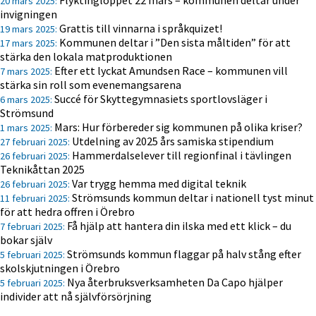
Flyktingloppet 22 mars – kommunen deltar under
20 mars 2025:
invigningen
Grattis till vinnarna i språkquizet!
19 mars 2025:
Kommunen deltar i ”Den sista måltiden” för att
17 mars 2025:
stärka den lokala matproduktionen
Efter ett lyckat Amundsen Race – kommunen vill
7 mars 2025:
stärka sin roll som evenemangsarena
Succé för Skyttegymnasiets sportlovsläger i
6 mars 2025:
Strömsund
Mars: Hur förbereder sig kommunen på olika kriser?
1 mars 2025:
Utdelning av 2025 års samiska stipendium
27 februari 2025:
Hammerdalselever till regionfinal i tävlingen
26 februari 2025:
Teknikåttan 2025
Var trygg hemma med digital teknik
26 februari 2025:
Strömsunds kommun deltar i nationell tyst minut
11 februari 2025:
för att hedra offren i Örebro
Få hjälp att hantera din ilska med ett klick – du
7 februari 2025:
bokar själv
Strömsunds kommun flaggar på halv stång efter
5 februari 2025:
skolskjutningen i Örebro
Nya återbruksverksamheten Da Capo hjälper
5 februari 2025:
individer att nå självförsörjning