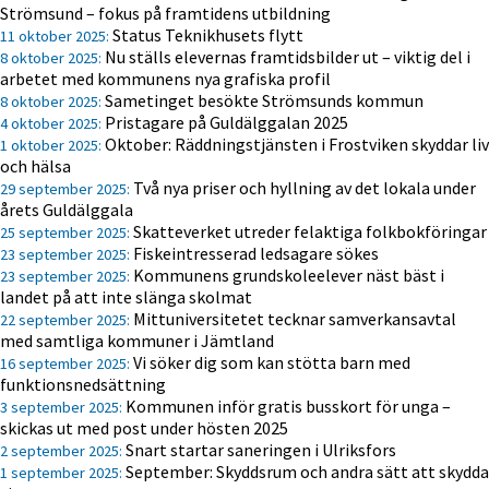
Strömsund – fokus på framtidens utbildning
Status Teknikhusets flytt
11 oktober 2025:
Nu ställs elevernas framtidsbilder ut – viktig del i
8 oktober 2025:
arbetet med kommunens nya grafiska profil
Sametinget besökte Strömsunds kommun
8 oktober 2025:
Pristagare på Guldälggalan 2025
4 oktober 2025:
Oktober: Räddningstjänsten i Frostviken skyddar liv
1 oktober 2025:
och hälsa
Två nya priser och hyllning av det lokala under
29 september 2025:
årets Guldälggala
Skatteverket utreder felaktiga folkbokföringar
25 september 2025:
Fiskeintresserad ledsagare sökes
23 september 2025:
Kommunens grundskoleelever näst bäst i
23 september 2025:
landet på att inte slänga skolmat
Mittuniversitetet tecknar samverkansavtal
22 september 2025:
med samtliga kommuner i Jämtland
Vi söker dig som kan stötta barn med
16 september 2025:
funktionsnedsättning
Kommunen inför gratis busskort för unga –
3 september 2025:
skickas ut med post under hösten 2025
Snart startar saneringen i Ulriksfors
2 september 2025:
September: Skyddsrum och andra sätt att skydda
1 september 2025: