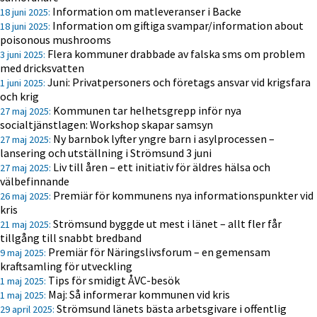
Information om matleveranser i Backe
18 juni 2025:
Information om giftiga svampar/information about
18 juni 2025:
poisonous mushrooms
Flera kommuner drabbade av falska sms om problem
3 juni 2025:
med dricksvatten
Juni: Privatpersoners och företags ansvar vid krigsfara
1 juni 2025:
och krig
Kommunen tar helhetsgrepp inför nya
27 maj 2025:
socialtjänstlagen: Workshop skapar samsyn
Ny barnbok lyfter yngre barn i asylprocessen –
27 maj 2025:
lansering och utställning i Strömsund 3 juni
Liv till åren – ett initiativ för äldres hälsa och
27 maj 2025:
välbefinnande
Premiär för kommunens nya informationspunkter vid
26 maj 2025:
kris
Strömsund byggde ut mest i länet – allt fler får
21 maj 2025:
tillgång till snabbt bredband
Premiär för Näringslivsforum – en gemensam
9 maj 2025:
kraftsamling för utveckling
Tips för smidigt ÅVC-besök
1 maj 2025:
Maj: Så informerar kommunen vid kris
1 maj 2025:
Strömsund länets bästa arbetsgivare i offentlig
29 april 2025: