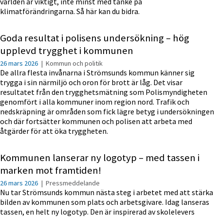
världen är viktigt, inte minst med tanke på
klimatförändringarna. Så här kan du bidra.
Goda resultat i polisens undersökning – hög
upplevd trygghet i kommunen
26 mars 2026
|
Kommun och politik
De allra flesta invånarna i Strömsunds kommun känner sig
trygga i sin närmiljö och oron för brott är låg. Det visar
resultatet från den trygghetsmätning som Polismyndigheten
genomfört i alla kommuner inom region nord. Trafik och
nedskräpning är områden som fick lägre betyg i undersökningen
och där fortsätter kommunen och polisen att arbeta med
åtgärder för att öka tryggheten.
Kommunen lanserar ny logotyp – med tassen i
marken mot framtiden!
26 mars 2026
|
Pressmeddelande
Nu tar Strömsunds kommun nästa steg i arbetet med att stärka
bilden av kommunen som plats och arbetsgivare. Idag lanseras
tassen, en helt ny logotyp. Den är inspirerad av skolelevers