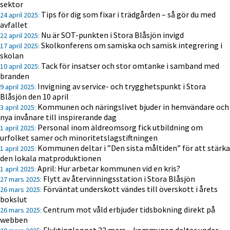
sektor
Tips för dig som fixar i trädgården – så gör du med
24 april 2025:
avfallet
Nu är SOT-punkten i Stora Blåsjön invigd
22 april 2025:
Skolkonferens om samiska och samisk integrering i
17 april 2025:
skolan
Tack för insatser och stor omtanke i samband med
10 april 2025:
branden
Invigning av service- och trygghetspunkt i Stora
9 april 2025:
Blåsjön den 10 april
Kommunen och näringslivet bjuder in hemvändare och
3 april 2025:
nya invånare till inspirerande dag
Personal inom äldreomsorg fick utbildning om
1 april 2025:
urfolket samer och minoritetslagstiftningen
Kommunen deltar i ”Den sista måltiden” för att stärka
1 april 2025:
den lokala matproduktionen
April: Hur arbetar kommunen vid en kris?
1 april 2025:
Flytt av återvinningsstation i Stora Blåsjön
27 mars 2025:
Förväntat underskott vändes till överskott i årets
26 mars 2025:
bokslut
Centrum mot våld erbjuder tidsbokning direkt på
26 mars 2025:
webben