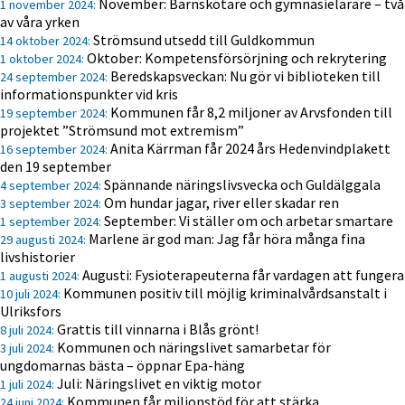
November: Barnskötare och gymnasielärare – två
1 november 2024:
av våra yrken
Strömsund utsedd till Guldkommun
14 oktober 2024:
Oktober: Kompetensförsörjning och rekrytering
1 oktober 2024:
Beredskapsveckan: Nu gör vi biblioteken till
24 september 2024:
informationspunkter vid kris
Kommunen får 8,2 miljoner av Arvsfonden till
19 september 2024:
projektet ”Strömsund mot extremism”
Anita Kärrman får 2024 års Hedenvindplakett
16 september 2024:
den 19 september
Spännande näringslivs­vecka och Guldälggala
4 september 2024:
Om hundar jagar, river eller skadar ren
3 september 2024:
September: Vi ställer om och arbetar smartare
1 september 2024:
Marlene är god man: Jag får höra många fina
29 augusti 2024:
livshistorier
Augusti: Fysioterapeuterna får vardagen att fungera
1 augusti 2024:
Kommunen positiv till möjlig kriminalvårdsanstalt i
10 juli 2024:
Ulriksfors
Grattis till vinnarna i Blås grönt!
8 juli 2024:
Kommunen och näringslivet samarbetar för
3 juli 2024:
ungdomarnas bästa – öppnar Epa-häng
Juli: Näringslivet en viktig motor
1 juli 2024:
Kommunen får miljonstöd för att stärka
24 juni 2024: