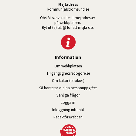
Mejladress
kommun(a)stromsund.se
Obs! Vi skriver inte ut mejladresser 
på webbplatsen. 
Byt ut (a) till @ för att mejla oss.
Information
Om webbplatsen
Tillgänglig­hets­redo­görelse
Om kakor (cookies)
Så hanterar vi dina personuppgifter
Vanliga frågor
Logga in
Öppnas i nytt fönster.
Inloggning intranät
Redaktörswebben