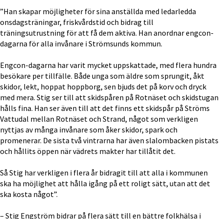
”Han skapar möjligheter för sina anställda med ledarledda 
onsdagsträningar, friskvårdstid och bidrag till 
träningsutrustning för att få dem aktiva. Han anordnar engcon-
dagarna för alla invånare i Strömsunds kommun. 
Engcon-dagarna har varit mycket uppskattade, med flera hundra 
besökare per tillfälle. Både unga som äldre som sprungit, åkt 
skidor, lekt, hoppat hoppborg, sen bjuds det på korv och dryck 
med mera. Stig ser till att skidspåren på Rotnäset och skidstugan 
hålls fina. Han ser även till att det finns ett skidspår på Ströms 
Vattudal mellan Rotnäset och Strand, något som verkligen 
nyttjas av många invånare som åker skidor, spark och 
promenerar. De sista två vintrarna har även slalombacken pistats 
och hållits öppen när vädrets makter har tillåtit det.
Så Stig har verkligen i flera år bidragit till att alla i kommunen 
ska ha möjlighet att hålla igång på ett roligt sätt, utan att det 
ska kosta något”.
– Stig Engström bidrar på flera sätt till en bättre folkhälsa i 