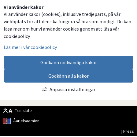
Dela
Dela
Dela
Dela
Vi använder kakor
Vi använder kakor (cookies), inklusive tredjeparts, på vår
på
på
på
via
webbplats för att den ska fungera så bra som möjligt. Du kan
Facebook
Twitter
LinkedIn
email
läsa mer om hur vi använder cookies genom att läsa vår
cookiepolicy.
Läs mer i vår cookiepolicy
Godkänn nödvändiga kakor
Godkänn alla kakor
Anpassa inställningar
Translate
Åarjelsaemien
| Press