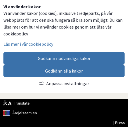
Dela
Dela
Dela
Dela
Vi använder kakor
Vi använder kakor (cookies), inklusive tredjeparts, på vår
på
på
på
via
webbplats för att den ska fungera så bra som möjligt. Du kan
Facebook
Twitter
LinkedIn
email
läsa mer om hur vi använder cookies genom att läsa vår
cookiepolicy.
Läs mer i vår cookiepolicy
Godkänn nödvändiga kakor
Godkänn alla kakor
Anpassa inställningar
Translate
Åarjelsaemien
| Press