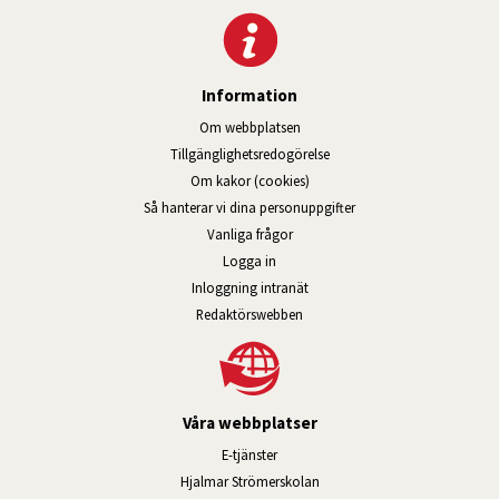
Information
Om webbplatsen
Tillgänglig­hets­redo­görelse
Om kakor (cookies)
Så hanterar vi dina personuppgifter
Vanliga frågor
Logga in
Öppnas i nytt fönster.
Inloggning intranät
Redaktörswebben
Våra webbplatser
Länk till annan webbplats, öppnas i n
E-tjänster
Länk till annan webbplats, öpp
Hjalmar Strömerskolan