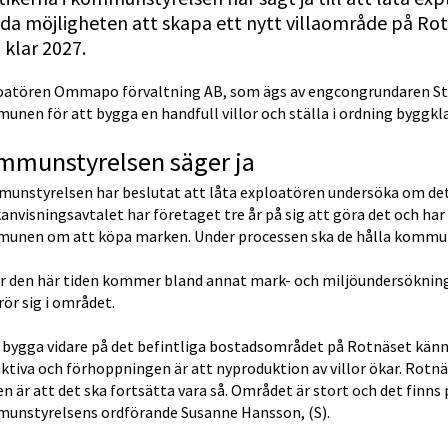
da möjligheten att skapa ett nytt villaområde på Ro
 klar 2027.
oatören Ommapo förvaltning AB, som ägs av engcongrundaren Stig
nen för att bygga en handfull villor och ställa i ordning byggkla
mmunstyrelsen säger ja
unstyrelsen har beslutat att låta exploatören undersöka om det 
nvisningsavtalet har företaget tre år på sig att göra det och ha
unen om att köpa marken. Under processen ska de hålla kommu
 den här tiden kommer bland annat mark- och miljöundersökningar 
ör sig i området.
 bygga vidare på det befintliga bostadsområdet på Rotnäset känns
ktiva och förhoppningen är att nyproduktion av villor ökar. Rotnäse
n är att det ska fortsätta vara så. Området är stort och det finns 
unstyrelsens ordförande Susanne Hansson, (S).