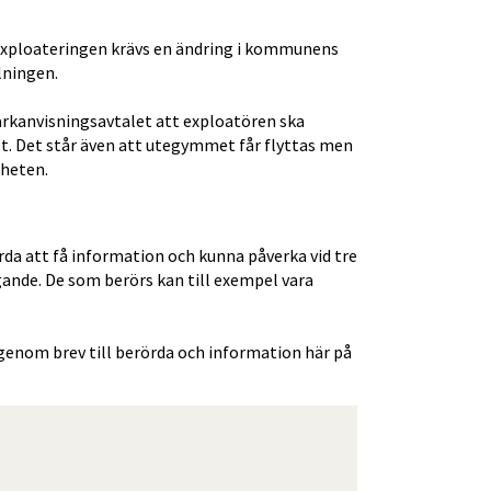
 exploateringen krävs en ändring i kommunens 
lningen.
arkanvisningsavtalet att exploatören ska 
t. Det står även att utegymmet får flyttas men 
nheten.
da att få information och kunna påverka vid tre 
gande. De som berörs kan till exempel vara 
enom brev till berörda och information här på 