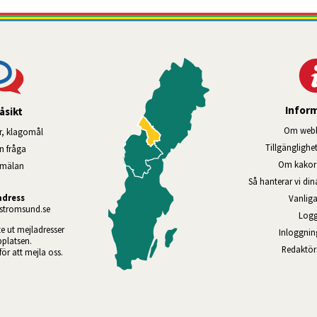
Infor
åsikt
Om webb
r, klagomål
Tillgänglig­he
en fråga
Om kakor 
nmälan
Så hanterar vi di
adress
Vanliga
tromsund.se
Logg
te ut mejladresser 
Inloggnin
platsen. 
Redaktö
 för att mejla oss.