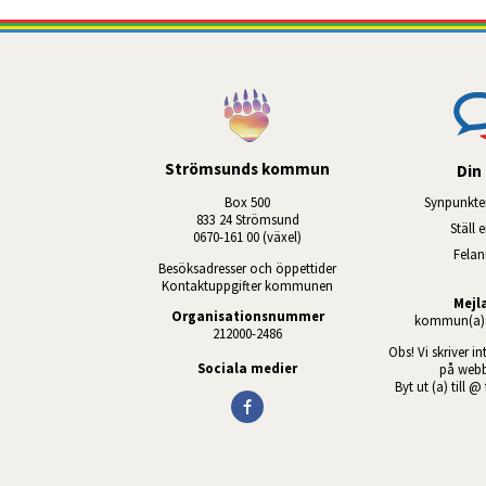
Strömsunds kommun
Din 
Box 500
Synpunkte
833 24 Strömsund
Ställ 
0670-161 00 (växel)
Fela
Besöksadresser och öppettider
Kontaktuppgifter kommunen
Mejl
Organisationsnummer
kommun(a)s
212000-2486
Obs! Vi skriver in
Sociala medier
på webb
Byt ut (a) till @