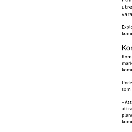
utre
vara
Expl
kommu
Ko
Komm
marka
komm
Under
som r
– Att
attra
plane
komm