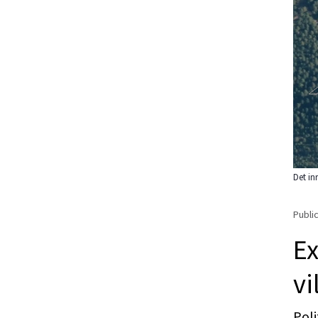
Det in
Public
Ex
vi
Poli