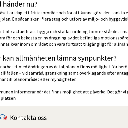
d händer nu?
äset är idag ett fritidsområde och för att kunna göra den tänkta
jplan. En sådan sker i flera steg och utförs av miljö- och byggavde
t blir aktuellt att bygga och ställa i ordning tomter står det i m
ra för och bekosta en ny dragning av det befintliga motionsspåre
innas kvar inom området och vara fortsatt tillgängligt för allmä
r kan allmänheten lämna synpunkter?
 arbetet med ändringen av detaljplanen finns möjlighet för berör
 tillfällen – vid samråd, granskning samt överklagande efter anta
nar till planområdet eller myndigheter.
nen informerar när det finns möjlighet att påverka. Det gör vi g
platsen.
Kontakta oss