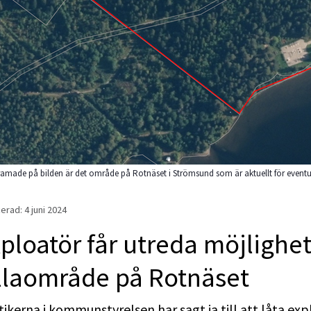
ramade på bilden är det område på Rotnäset i Strömsund som är aktuellt för eventuell
erad: 
4 juni 2024
ploatör får utreda möjlighet
llaområde på Rotnäset
tikerna i kommunstyrelsen har sagt ja till att låta 