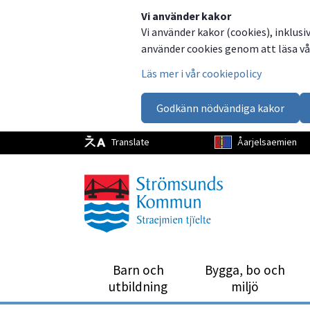
Dela
Dela
Dela
Dela
Vi använder kakor
Vi använder kakor (cookies), inklusi
på
på
på
via
använder cookies genom att läsa vår
Facebook
Twitter
LinkedIn
email
Läs mer i vår cookiepolicy
Godkänn nödvändiga kakor
Translate
Åarjelsaemien
Barn och
Bygga, bo och
utbild­ning
miljö