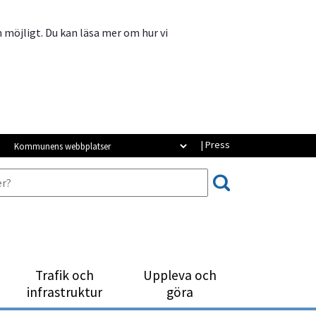
m möjligt. Du kan läsa mer om hur vi
Kommunens webbplatser
| Press
Trafik och
Uppleva och
infrastruktur
göra