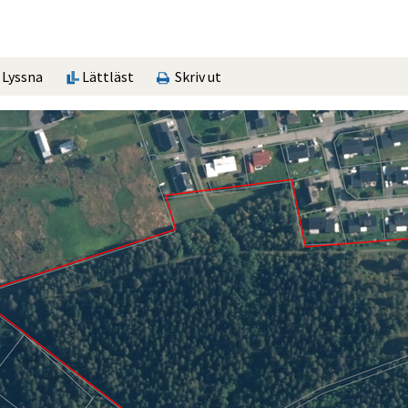
Lyssna
Lättläst
Skriv ut