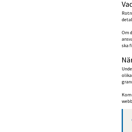
Va
Rotn
detal
Om de
ansva
ska f
Nä
Under
olika
gran
Kommu
webb