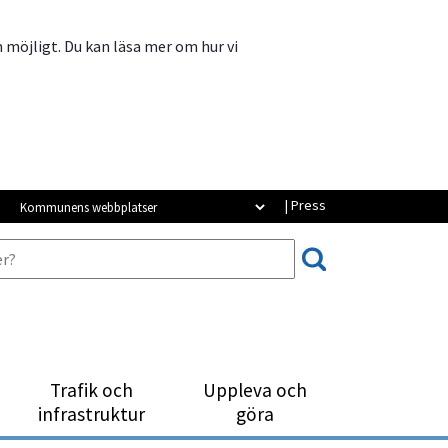
m möjligt. Du kan läsa mer om hur vi
Kommunens webbplatser
| Press
Trafik och
Uppleva och
infrastruktur
göra