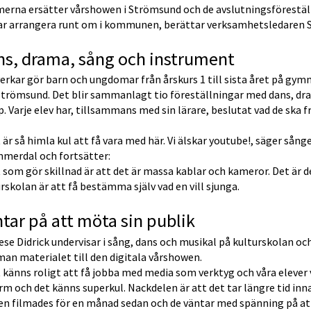
merna ersätter vårshowen i Strömsund och de avslutningsföreställ
ar arrangera runt om i kommunen, berättar verksamhetsledaren 
s, drama, sång och instrument
rkar gör barn och ungdomar från årskurs 1 till sista året på gym
trömsund. Det blir sammanlagt tio föreställningar med dans, dram
. Varje elev har, tillsammans med sin lärare, beslutat vad de ska f
 är så himla kul att få vara med här. Vi älskar youtube!, säger sånge
mmerdal och fortsätter:
 som gör skillnad är att det är massa kablar och kameror. Det är d
rskolan är att få bestämma själv vad en vill sjunga.
tar på att möta sin publik
se Didrick undervisar i sång, dans och musikal på kulturskolan och
an materialet till den digitala vårshowen.
 känns roligt att få jobba med media som verktyg och våra elever 
rm och det känns superkul. Nackdelen är att det tar längre tid innan
en filmades för en månad sedan och de väntar med spänning på att