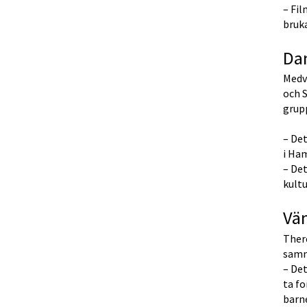
– Fil
bruk
Dan
Medve
och S
grupp
– Det
i Ha
– Det
kultu
Vän
There
samm
– Det
ta fo
barn