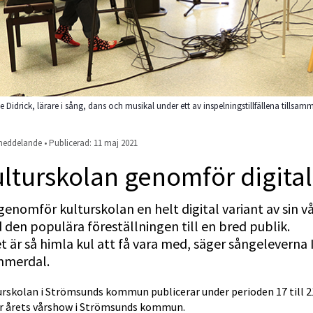
e Didrick, lärare i sång, dans och musikal under ett av inspelningstillfällena tillsa
eddelande • Publicerad: 
11 maj 2021
lturskolan genomför digita
 genomför kulturskolan en helt digital variant av sin vå
den populära föreställningen till en bred publik.
t är så himla kul att få vara med, säger sångeleverna 
merdal.
urskolan i Strömsunds kommun publicerar under perioden 17 till 2
ar årets vårshow i Strömsunds kommun.