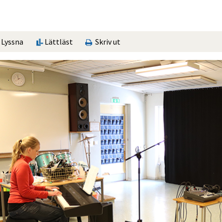
Lyssna
Lättläst
Skriv ut