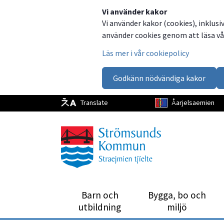
Dela
Dela
Dela
Dela
Vi använder kakor
Vi använder kakor (cookies), inklusi
på
på
på
via
använder cookies genom att läsa vår
Facebook
Twitter
LinkedIn
email
Läs mer i vår cookiepolicy
Godkänn nödvändiga kakor
Translate
Åarjelsaemien
Barn och
Bygga, bo och
utbild­ning
miljö