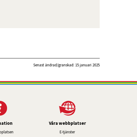
Senast ändrad/granskad: 
15 januari 2025
mation
Våra webbplatser
Länk till annan webbplats, öppnas i ny
platsen
E-tjänster