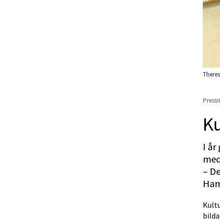
Theres
Pressm
Ku
I år
med 
– De
Ham
Kult
bild