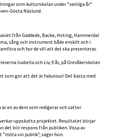
ningar som kulturskolan under ”vanliga år” 
Sven-Gösta Näslund.
nasiet från Gäddede, Backe, Hoting, Hammerdal 
a, sång och instrument både enskilt och i 
ramföra och hur de vill att det ska presenteras.
leverna Isabella och Liv, 9 år, på Grevåkerskolan 
et som gör att det är fabulous! Det bästa med 
 är en av dem som redigerar och sätter 
verkar uppskatta projektet. Resultatet börjar 
 det blir respons från publiken. Vissa av 
 ”möta sin publik”, säger hon.