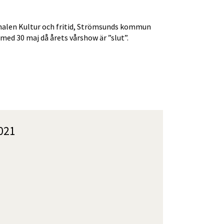
alen Kultur och fritid, Strömsunds kommun 
med 30 maj då årets vårshow är ”slut”.
till annan webbplats, öppnas i nytt fönster.
2021