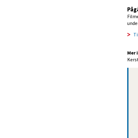
Pågå
Film
under
Ti
Mer 
Kers