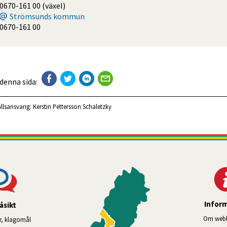
0670-161 00 (växel)
Strömsunds kommun
0670-161 00
 denna sida:
llsansvarig:
Kerstin Pettersson Schaletzky
Infor
åsikt
Om webb
r, klagomål