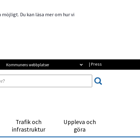
m möjligt. Du kan läsa mer om hur vi
Kommunens webbplatser
| Press
Trafik och
Uppleva och
infrastruktur
göra