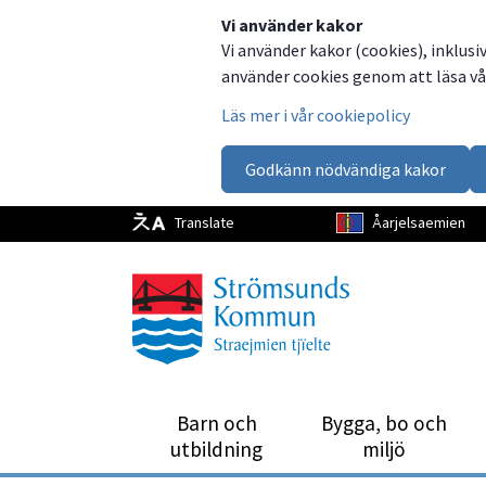
Dela
Dela
Dela
Dela
Vi använder kakor
Vi använder kakor (cookies), inklusi
på
på
på
via
använder cookies genom att läsa vår
Facebook
Twitter
LinkedIn
email
Läs mer i vår cookiepolicy
Godkänn nödvändiga kakor
Translate
Åarjelsaemien
Barn och
Bygga, bo och
utbild­ning
miljö