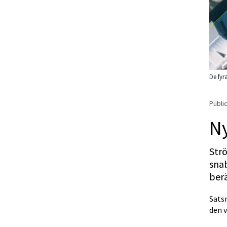
De fyr
Public
Ny
Strö
snab
ber
Satsn
den v