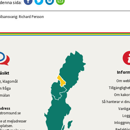
 denna sida:
llsansvarig:
Richard Persson
Infor
åsikt
Om webb
r, klagomål
Tillgänglig­he
en fråga
Om kakor 
nmälan
Så hanterar vi di
adress
Vanliga
tromsund.se
Logg
te ut mejladresser 
Inloggnin
platsen. 
Redaktö