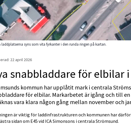
a laddplatserna syns som vita fyrkanter i den runda ringen på kartan.
erad: 
22 april 2026
a snabbladdare för elbilar 
msunds kommun har upplåtit mark i centrala Strömsun
bladdare för elbilar. Markarbetet är igång och till en 
äknas vara klara någon gång mellan november och jan
ingen är viktig för laddinfrastrukturen och kommunen har därför 
ästra sidan om E45 vid ICA Simonsons i centrala Strömsund.