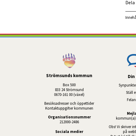
Dela
Innehå
Strömsunds kommun
Din 
Box 500
Synpunkte
833 24 Strömsund
Ställ 
0670-161 00 (växel)
Fela
Besöksadresser och öppettider
Kontaktuppgifter kommunen
Mejl
Organisationsnummer
kommun(a)s
212000-2486
Obs! Vi skriver in
Sociala medier
på webb