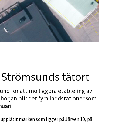
i Strömsunds tätort
d för att möjliggöra etablering av 
början blir det fyra laddstationer som 
uari.
upplåtit marken som ligger på Järven 10, på 