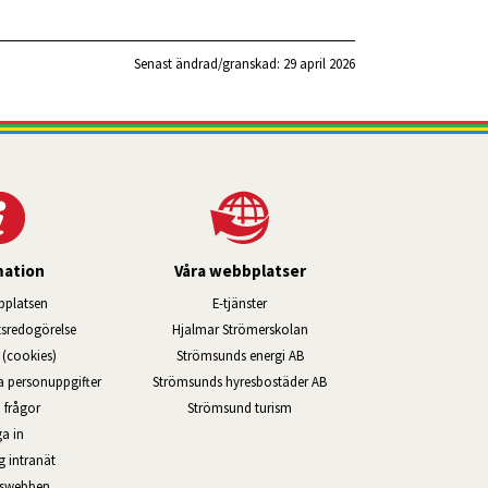
Senast ändrad/granskad: 
29 april 2026
mation
Våra webbplatser
Länk till annan webbplats, öppnas i ny
platsen
E-tjänster
Länk till annan webbplats, öppn
ts­redo­görelse
Hjalmar Strömerskolan
Länk till annan webbplats, öppna
(cookies)
Strömsunds energi AB
Länk till annan webbplats, ö
na personuppgifter
Strömsunds hyresbostäder AB
Öppnas i nytt fönster.
 frågor
Strömsund turism
a in
Öppnas i nytt fönster.
g intranät
rswebben