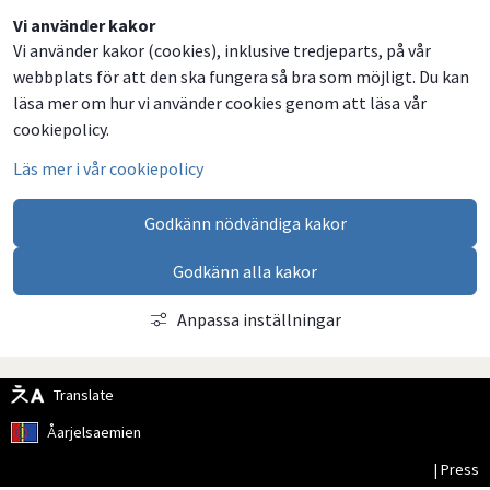
Dela
Dela
Dela
Dela
Vi använder kakor
Vi använder kakor (cookies), inklusive tredjeparts, på vår
på
på
på
via
webbplats för att den ska fungera så bra som möjligt. Du kan
Facebook
Twitter
LinkedIn
email
läsa mer om hur vi använder cookies genom att läsa vår
cookiepolicy.
Läs mer i vår cookiepolicy
Godkänn nödvändiga kakor
Godkänn alla kakor
Anpassa inställningar
Translate
Åarjelsaemien
| Press