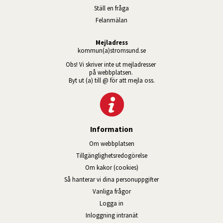
Ställ en fråga
Felanmälan
Mejladress
kommun(a)stromsund.se
Obs! Vi skriver inte ut mejladresser 
på webbplatsen. 
Byt ut (a) till @ för att mejla oss.
Information
Om webbplatsen
Tillgänglig­hets­redo­görelse
Om kakor (cookies)
Så hanterar vi dina personuppgifter
Vanliga frågor
Logga in
Öppnas i nytt fönster.
Inloggning intranät