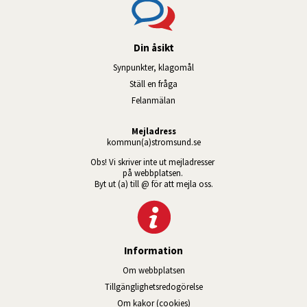
Din åsikt
Synpunkter, klagomål
Ställ en fråga
Felanmälan
Mejladress
kommun(a)stromsund.se
Obs! Vi skriver inte ut mejladresser 
på webbplatsen. 
Byt ut (a) till @ för att mejla oss.
Information
Om webbplatsen
Tillgänglig­hets­redo­görelse
Om kakor (cookies)