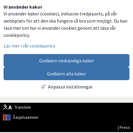
Dela
Dela
Dela
Dela
Vi använder kakor
Vi använder kakor (cookies), inklusive tredjeparts, på vår
på
på
på
via
webbplats för att den ska fungera så bra som möjligt. Du kan
Facebook
Twitter
LinkedIn
email
läsa mer om hur vi använder cookies genom att läsa vår
cookiepolicy.
Läs mer i vår cookiepolicy
Godkänn nödvändiga kakor
Godkänn alla kakor
Anpassa inställningar
Translate
Åarjelsaemien
| Press