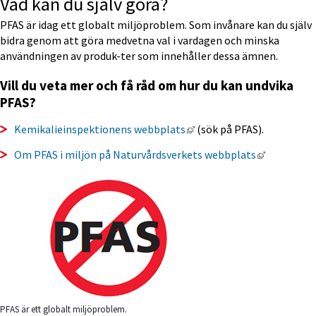
Vad kan du själv göra?
PFAS är idag ett globalt miljöproblem. Som invånare kan du själv 
bidra genom att göra medvetna val i vardagen och minska 
användningen av produk-ter som innehåller dessa ämnen.
Vill du veta mer och få råd om hur du kan undvika 
PFAS?
Länk till annan webbplats
Kemikalieinspektionens webbplats
(sök på PFAS).
Länk till 
Om PFAS i miljön på Naturvårdsverkets webbplats
PFAS är ett globalt miljöproblem.