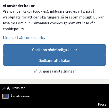
Dela
Dela
Dela
Dela
Vi använder kakor
Vi använder kakor (cookies), inklusive tredjeparts, på vår
på
på
på
via
webbplats för att den ska fungera så bra som möjligt. Du kan
Facebook
Twitter
LinkedIn
email
läsa mer om hur vi använder cookies genom att läsa vår
cookiepolicy.
Läs mer i vår cookiepolicy
Godkänn nödvändiga kakor
Godkänn alla kakor
Anpassa inställningar
Translate
Åarjelsaemien
| Press