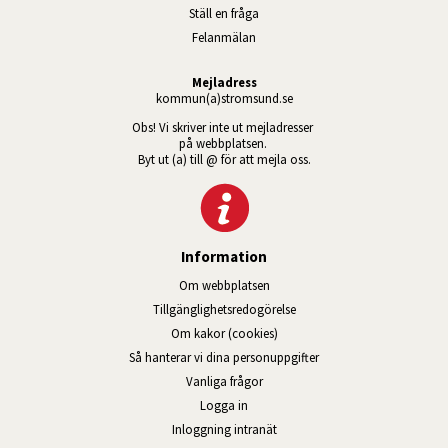
Ställ en fråga
Felanmälan
Mejladress
kommun(a)stromsund.se
Obs! Vi skriver inte ut mejladresser 
på webbplatsen. 
Byt ut (a) till @ för att mejla oss.
Information
Om webbplatsen
Tillgänglig­hets­redo­görelse
Om kakor (cookies)
Så hanterar vi dina personuppgifter
Vanliga frågor
Logga in
Öppnas i nytt fönster.
Inloggning intranät