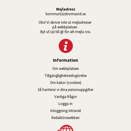
Mejladress
kommun(a)stromsund.se
Obs! Vi skriver inte ut mejladresser 
på webbplatsen. 
Byt ut (a) till @ för att mejla oss.
Information
Om webbplatsen
Tillgänglig­hets­redo­görelse
Om kakor (cookies)
Så hanterar vi dina personuppgifter
Vanliga frågor
Logga in
Öppnas i nytt fönster.
Inloggning intranät
Redaktörswebben