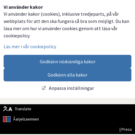
Dela
Dela
Dela
Dela
Vi använder kakor
Vi använder kakor (cookies), inklusive tredjeparts, på vår
på
på
på
via
webbplats för att den ska fungera så bra som möjligt. Du kan
Facebook
Twitter
LinkedIn
email
läsa mer om hur vi använder cookies genom att läsa vår
cookiepolicy.
Läs mer i vår cookiepolicy
Godkänn nödvändiga kakor
Godkänn alla kakor
Anpassa inställningar
Translate
Åarjelsaemien
| Press