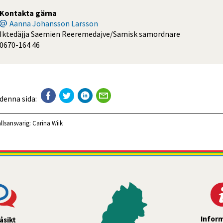
Kontakta gärna
Aanna Johansson Larsson
Iktedäjja Saemien Reeremedajve/Samisk samordnare
0670-164 46
 denna sida:
llsansvarig:
Carina Wiik
Infor
åsikt