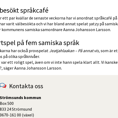
besökt språkcafé
 ett par kvällar de senaste veckorna har vi anordnat språkcafé på 
har varit välbesökta och vi har bland annat spelat yatzy på samiska,
r kommunens samiska samordnare Aanna Johansson Larsson.
tspel på fem samiska språk
karna har också provspelat 
Jeatjahlaakan – På annat vis, 
som är et
s på olika språknivåer. 
 var ett roligt spel, även om vi inte hann spela klart allt. Vi kanske
t?, säger Aanna Johansson Larsson.
Kontakta oss
Strömsunds kommun
Box 500
833 24 Strömsund
0670-161 00 (växel)