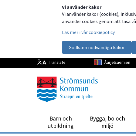
Dela
Dela
Dela
Dela
Vi använder kakor
Vi använder kakor (cookies), inklusi
på
på
på
via
använder cookies genom att läsa vår
Facebook
Twitter
LinkedIn
email
Läs mer i vår cookiepolicy
Godkänn nödvändiga kakor
Translate
Åarjelsaemien
Barn och
Bygga, bo och
utbild­ning
miljö