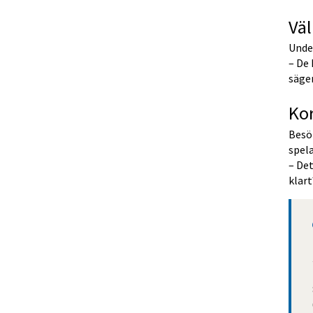
Väl
Under
– De 
säge
Kor
Besö
spela
– Det
klar