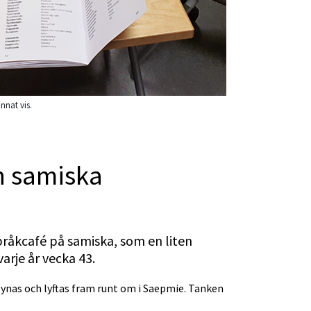
nnat vis.
 samiska 
pråkcafé på samiska, som en liten 
arje år vecka 43.
nas och lyftas fram runt om i Saepmie. Tanken 