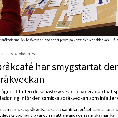
språkcaféerna fick besökarna bland annat prova på kortspelet Jeatjahlaakan – På a
erad: 
15 oktober 2025
råkcafé har smygstartat den
pråkveckan
några tillfällen de senaste veckorna har vi anordnat s
addning inför den samiska språkveckan som infaller v
 den samiska språkveckan ska det samiska språket kunna höras, sy
tt det ska uppmuntra var och en att använda den samiska man kan.