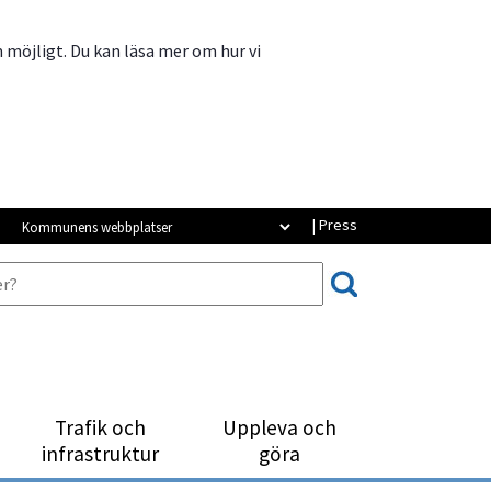
m möjligt. Du kan läsa mer om hur vi
Kommunens webbplatser
| Press
Trafik och
Uppleva och
infrastruktur
göra