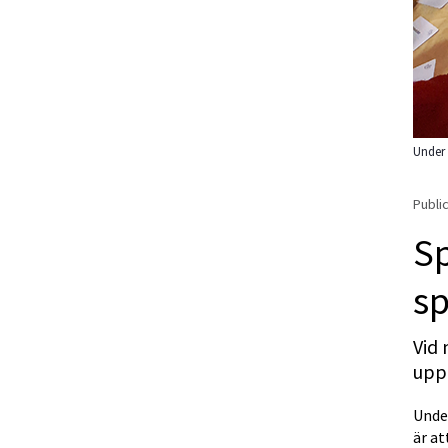
Under 
Public
Sp
s
Vid 
uppl
Under
är a