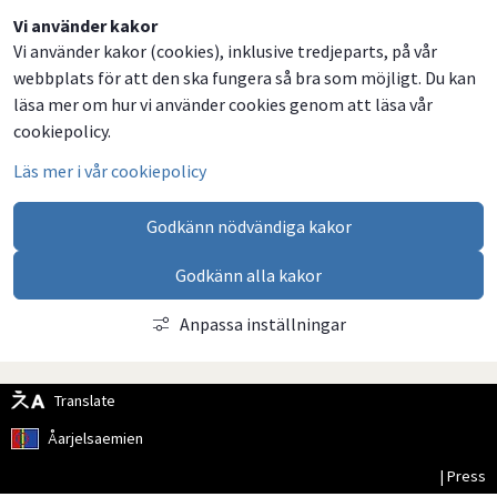
Dela
Dela
Dela
Dela
Vi använder kakor
Vi använder kakor (cookies), inklusive tredjeparts, på vår
på
på
på
via
webbplats för att den ska fungera så bra som möjligt. Du kan
Facebook
Twitter
LinkedIn
email
läsa mer om hur vi använder cookies genom att läsa vår
cookiepolicy.
Läs mer i vår cookiepolicy
Godkänn nödvändiga kakor
Godkänn alla kakor
Anpassa inställningar
Translate
Åarjelsaemien
| Press