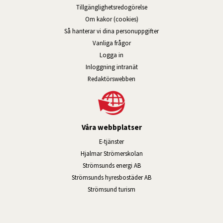
Tillgänglig­hets­redo­görelse
Om kakor (cookies)
Så hanterar vi dina personuppgifter
Vanliga frågor
Logga in
Öppnas i nytt fönster.
Inloggning intranät
Redaktörswebben
Våra webbplatser
Länk till annan webbplats, öppnas i n
E-tjänster
Länk till annan webbplats, öpp
Hjalmar Strömerskolan
Länk till annan webbplats, öppn
Strömsunds energi AB
Länk till annan webbplats, 
Strömsunds hyresbostäder AB
Öppnas i nytt fönster.
Strömsund turism