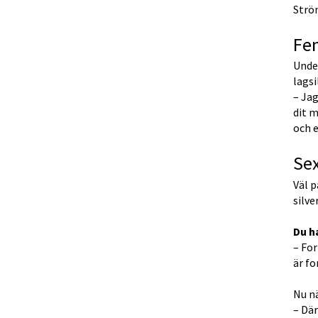
Strö
Fe
Under
lagsi
– Jag
dit m
och e
Se
Väl p
silve
Du h
– For
är fo
Nu n
– Där