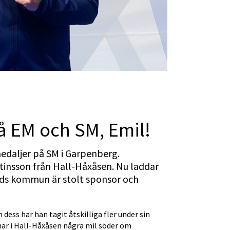
på EM och SM, Emil!
edaljer på SM i Garpenberg. 
insson från Hall-Håxåsen. Nu laddar 
ds kommun är stolt sponsor och 
ess har han tagit åtskilliga fler under sin 
ar i Hall-Håxåsen några mil söder om 