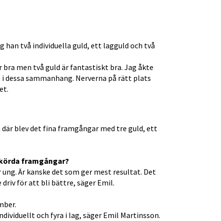
han två individuella guld, ett lagguld och två 
r bra men två guld är fantastiskt bra. Jag åkte 
t i dessa sammanhang. Nerverna på rätt plats 
et.
 där blev det fina framgångar med tre guld, ett 
 skörda framgångar?
 ung. Är kanske det som ger mest resultat. Det 
 driv för att bli bättre, säger Emil.
mber.
ividuellt och fyra i lag, säger Emil Martinsson.