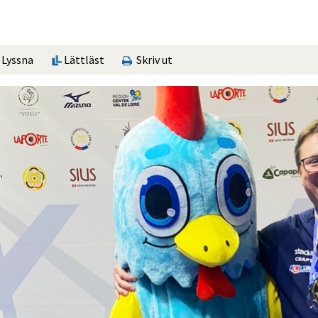
Lyssna
Lättläst
Skriv ut