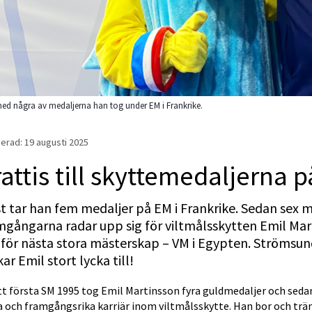
ed några av medaljerna han tog under EM i Frankrike.
erad: 
19 augusti 2025
attis till skyttemedaljerna 
t tar han fem medaljer på EM i Frankrike. Sedan sex m
gångarna radar upp sig för viltmålsskytten Emil Mart
 för nästa stora mästerskap – VM i Egypten. Strömsun
ar Emil stort lycka till!
tt första SM 1995 tog Emil Martinsson fyra guldmedaljer och sedan d
 och framgångsrika karriär inom viltmålsskytte. Han bor och trän