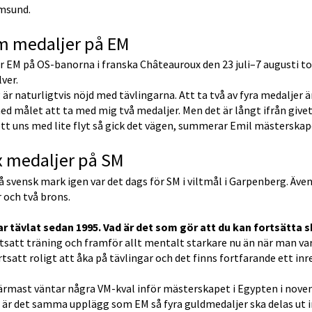
msund.
m medaljer på EM
 EM på OS-banorna i franska Châteauroux den 23 juli–7 augusti tog 
lver.
 är naturligtvis nöjd med tävlingarna. Att ta två av fyra medaljer ä
ed målet att ta med mig två medaljer. Men det är långt ifrån give
tt uns med lite flyt så gick det vägen, summerar Emil mästerskap
x medaljer på SM
å svensk mark igen var det dags för SM i viltmål i Garpenberg. Även
r och två brons.
ar tävlat sedan 1995. Vad är det som gör att du kan fortsätta
tsatt träning och framför allt mentalt starkare nu än när man var
rtsatt roligt att åka på tävlingar och det finns fortfarande ett inre
ärmast väntar några VM-kval inför mästerskapet i Egypten i nove
 är det samma upplägg som EM så fyra guldmedaljer ska delas ut ind