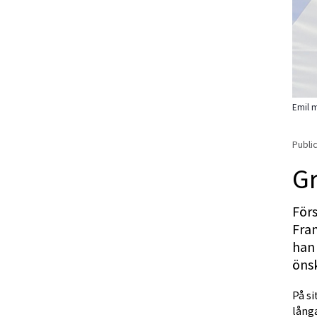
Emil m
Public
Gr
Förs
Fram
han
önsk
På si
långa