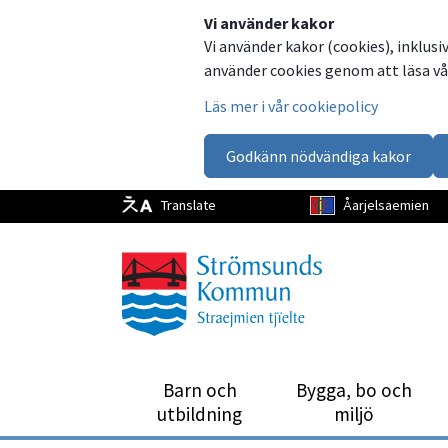
Dela
Dela
Dela
Dela
Vi använder kakor
Vi använder kakor (cookies), inklusi
på
på
på
via
använder cookies genom att läsa vår
Facebook
Twitter
LinkedIn
email
Läs mer i vår cookiepolicy
Godkänn nödvändiga kakor
Translate
Åarjelsaemien
Barn och
Bygga, bo och
utbild­ning
miljö