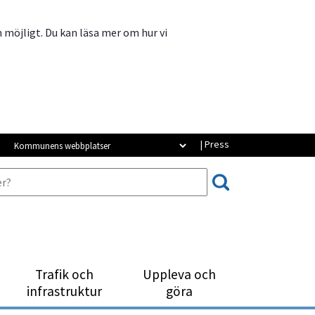
m möjligt. Du kan läsa mer om hur vi
Kommunens webbplatser
| Press
Trafik och
Uppleva och
infrastruktur
göra