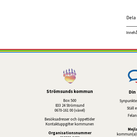
Dela
Innehå
Strömsunds kommun
Din 
Box 500
Synpunkte
833 24 Strömsund
Ställ 
0670-161 00 (växel)
Fela
Besöksadresser och öppettider
Kontaktuppgifter kommunen
Mejl
Organisationsnummer
kommun(a)s