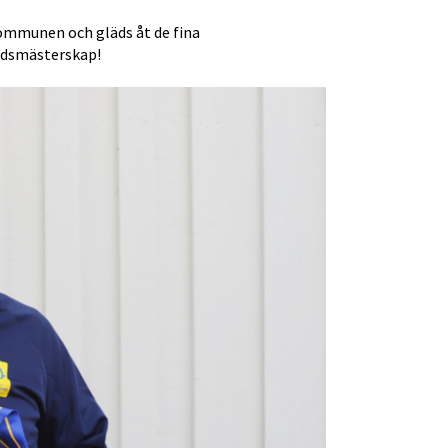
ommunen och gläds åt de fina 
rldsmästerskap!