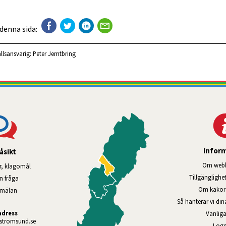
 denna sida:
llsansvarig:
Peter Jemtbring
Infor
åsikt
Om webb
r, klagomål
Tillgänglig­he
en fråga
Om kakor 
nmälan
Så hanterar vi di
adress
Vanliga
tromsund.se
Logg