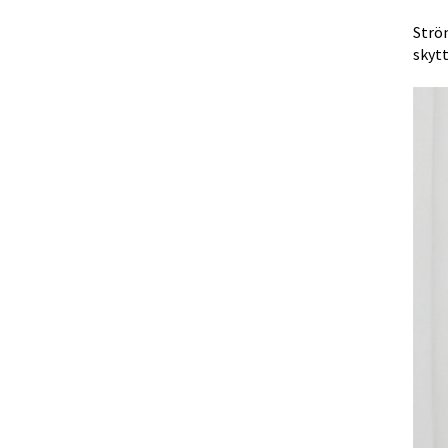
Strö
skyt