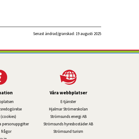
Senast ändrad/granskad: 
19 augusti 2025
mation
Våra webbplatser
Länk till annan webbplats, öppnas i ny
platsen
E-tjänster
Länk till annan webbplats, öppn
ts­redo­görelse
Hjalmar Strömerskolan
Länk till annan webbplats, öppna
(cookies)
Strömsunds energi AB
Länk till annan webbplats, ö
na personuppgifter
Strömsunds hyresbostäder AB
Öppnas i nytt fönster.
 frågor
Strömsund turism
a in