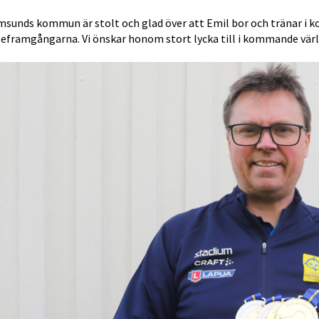
msunds kommun är stolt och glad över att Emil bor och tränar i k
teframgångarna. Vi önskar honom stort lycka till i kommande vä