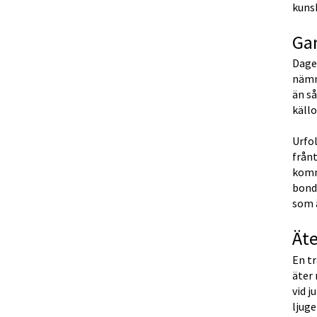
kuns
Ga
Dagen
nämns
än så
käll
Urfol
frånt
komme
bonde
som ä
Äte
En tr
äter 
vid j
ljuge