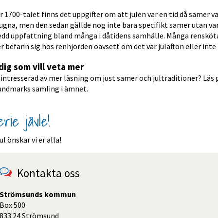
 1700-talet finns det uppgifter om att julen var en tid då samer var
ugna, men den sedan gällde nog inte bara specifikt samer utan var
edd uppfattning bland många i dåtidens samhälle. Många rensköt
 befann sig hos renhjorden oavsett om det var julafton eller inte
dig som vill veta mer
 intresserad av mer läsning om just samer och jultraditioner? Läs 
undmarks samling i ämnet.
rie jåvle!
ul önskar vi er alla!
Kontakta oss
Strömsunds kommun
Box 500
833 24 Strömsund