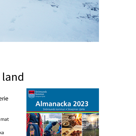
 land
rie 
emat 
a 