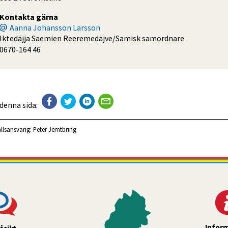
Kontakta gärna
Aanna Johansson Larsson
Iktedäjja Saemien Reeremedajve/Samisk samordnare
0670-164 46
 denna sida:
llsansvarig:
Peter Jemtbring
Infor