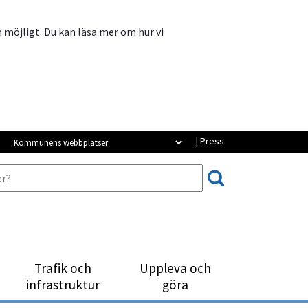
m möjligt. Du kan läsa mer om hur vi
Kommunens webbplatser
| Press
Trafik och
Uppleva och
infrastruktur
göra