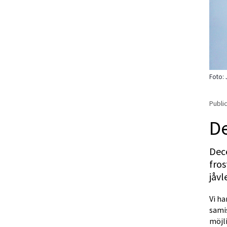
Foto: 
Public
De
Dec
fros
jåvl
Vi h
samis
möjli