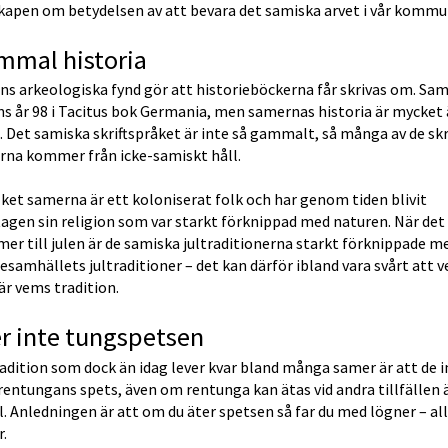
kapen om betydelsen av att bevara det samiska arvet i vår kommu
mmal historia
s arkeologiska fynd gör att historieböckerna får skrivas om. Sam
 år 98 i Tacitus bok Germania, men samernas historia är mycket ä
. Det samiska skriftspråket är inte så gammalt, så många av de skr
orna kommer från icke-samiskt håll.
ket samerna är ett koloniserat folk och har genom tiden blivit 
agen sin religion som var starkt förknippad med naturen. När det 
r till julen är de samiska jultraditionerna starkt förknippade me
samhällets jultraditioner – det kan därför ibland vara svårt att ve
r vems tradition.
r inte tungspetsen
adition som dock än idag lever kvar bland många samer är att de in
rentungans spets, även om rentunga kan ätas vid andra tillfällen ä
ul. Anledningen är att om du äter spetsen så far du med lögner – all
r.