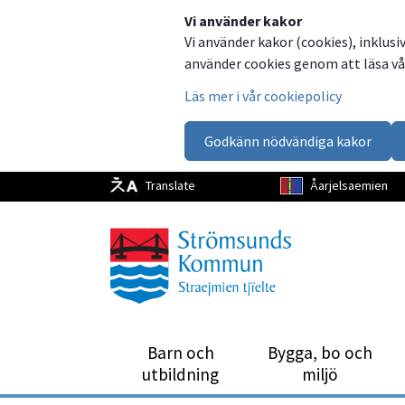
Dela
Dela
Dela
Dela
Vi använder kakor
Vi använder kakor (cookies), inklusi
på
på
på
via
använder cookies genom att läsa vår
Facebook
Twitter
LinkedIn
email
Läs mer i vår cookiepolicy
Godkänn nödvändiga kakor
Translate
Åarjelsaemien
Barn och
Bygga, bo och
utbild­ning
miljö