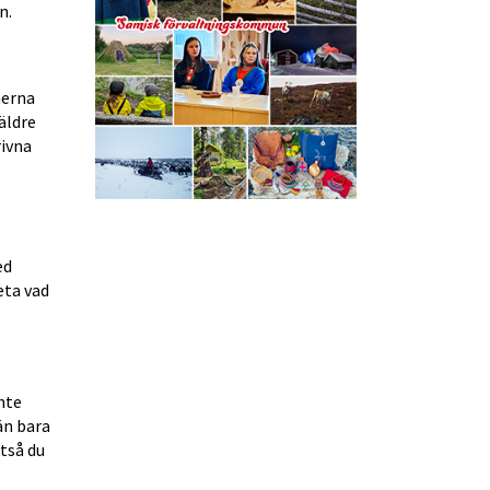
n.
erna 
ldre 
ivna 
d 
ta vad 
te 
n bara 
tså du 