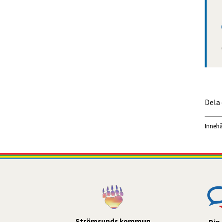
Dela
Innehå
Strömsunds kommun