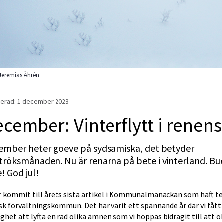
Jeremias Åhrén
erad: 
1 december 2023
cember: Vinterflytt i renens
ember heter goeve på sydsamiska, det betyder 
tröksmånaden. Nu är renarna på bete i vinterland. Bue
e! God jul! 
ar kommit till årets sista artikel i Kommunalmanackan som haft t
k förvaltningskommun. Det har varit ett spännande år där vi fått 
ghet att lyfta en rad olika ämnen som vi hoppas bidragit till att ök