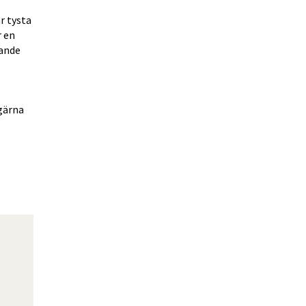
 tysta 
 en 
ande 
gärna 