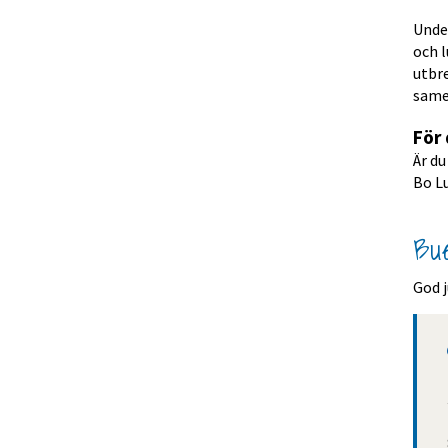
Under
och l
utbr
samer
För 
Är du
Bo L
Bue
God j