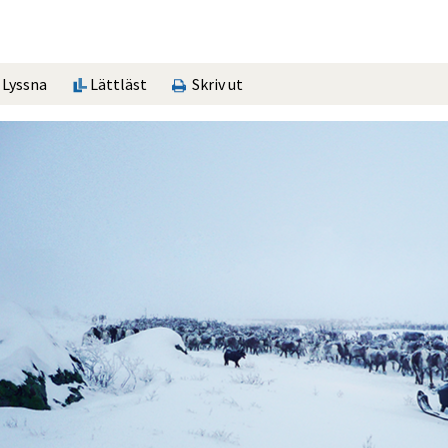
Lyssna
Lättläst
Skriv ut