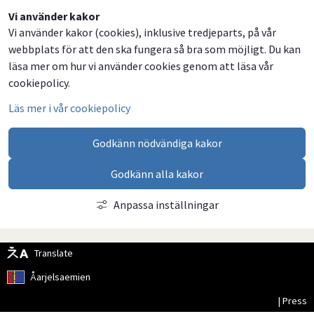
Dela
Dela
Dela
Dela
Vi använder kakor
Vi använder kakor (cookies), inklusive tredjeparts, på vår
på
på
på
via
webbplats för att den ska fungera så bra som möjligt. Du kan
Facebook
Twitter
LinkedIn
email
läsa mer om hur vi använder cookies genom att läsa vår
cookiepolicy.
Läs mer i vår cookiepolicy
Godkänn nödvändiga kakor
Godkänn alla kakor
Anpassa inställningar
Translate
Åarjelsaemien
| Press