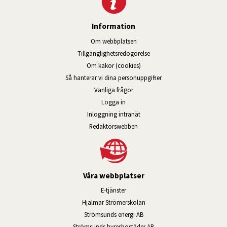
Information
Om webbplatsen
Tillgänglig­hets­redo­görelse
Om kakor (cookies)
Så hanterar vi dina personuppgifter
Vanliga frågor
Logga in
Öppnas i nytt fönster.
Inloggning intranät
Redaktörswebben
Våra webbplatser
Länk till annan webbplats, öppnas i n
E-tjänster
Länk till annan webbplats, öpp
Hjalmar Strömerskolan
Länk till annan webbplats, öppn
Strömsunds energi AB
Länk till annan webbplats, 
Strömsunds hyresbostäder AB