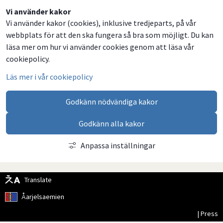
Dela
Dela
Dela
Dela
Vi använder kakor
Vi använder kakor (cookies), inklusive tredjeparts, på vår
på
på
på
via
webbplats för att den ska fungera så bra som möjligt. Du kan
Facebook
Twitter
LinkedIn
email
läsa mer om hur vi använder cookies genom att läsa vår
cookiepolicy.
Läs mer i vår cookiepolicy
Godkänn nödvändiga kakor
Godkänn alla kakor
Anpassa inställningar
Translate
Åarjelsaemien
| Press