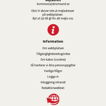
kommun(a)stromsund.se
Obs! Vi skriver inte ut mejladresser 
på webbplatsen. 
Byt ut (a) till @ för att mejla oss.
Information
Om webbplatsen
Tillgänglig­hets­redo­görelse
Om kakor (cookies)
Så hanterar vi dina personuppgifter
Vanliga frågor
Logga in
Öppnas i nytt fönster.
Inloggning intranät
Redaktörswebben