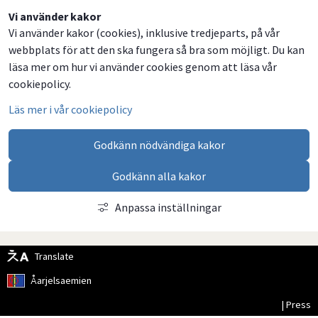
Dela
Dela
Dela
Dela
Vi använder kakor
Vi använder kakor (cookies), inklusive tredjeparts, på vår
på
på
på
via
webbplats för att den ska fungera så bra som möjligt. Du kan
Facebook
Twitter
LinkedIn
email
läsa mer om hur vi använder cookies genom att läsa vår
cookiepolicy.
Läs mer i vår cookiepolicy
Godkänn nödvändiga kakor
Godkänn alla kakor
Anpassa inställningar
Translate
Åarjelsaemien
| Press