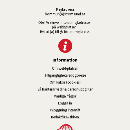
Mejladress
kommun(a)stromsund.se
Obs! Vi skriver inte ut mejladresser 
på webbplatsen. 
Byt ut (a) till @ för att mejla oss.
Information
Om webbplatsen
Tillgänglig­hets­redo­görelse
Om kakor (cookies)
Så hanterar vi dina personuppgifter
Vanliga frågor
Logga in
Öppnas i nytt fönster.
Inloggning intranät
Redaktörswebben