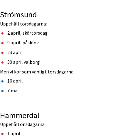
Strömsund
Uppehåll torsdagarna:
2 april, skärtorsdag
9 april, påsklov
23 april
30 april valborg
Men vi kör som vanligt torsdagarna:
16 april
7 maj
Hammerdal
Uppehåll onsdagarna:
1 april