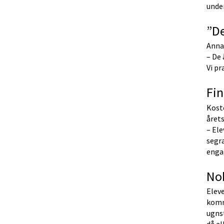
unde
”De
Anna
– De 
Vi pr
Fin
Kostc
årets
– Ele
segra
enga
Nob
Eleve
kommu
ugns