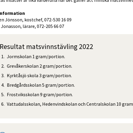
las insatser är lika värdefulla när det gäller att minska matsvinnet
information
en Jönsson, kostchef, 072-530 16 09
Jonasson, lärare, 072-205 66 07
Resultat matsvinnstävling 2022
Jormskolan 1 gram/portion.
Grevåkerskolan 2 gram/portion.
Kyrktåsjö skola 3 gram/portion.
Bredgårdsskolan 5 gram/portion.
Frostviksskolan 9 gram/portion.
Vattudalsskolan, Hedenvindskolan och Centralskolan 10 gram