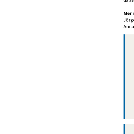
då al
Mer 
Jörg
Anna 