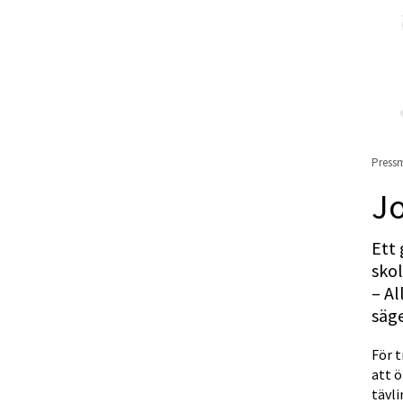
Pressm
Jo
Ett 
skol
– Al
säg
För 
att ö
tävli