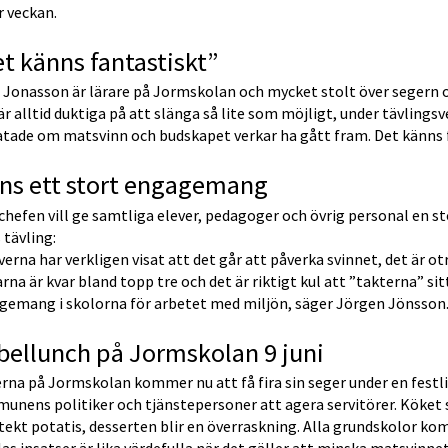
r veckan.
t känns fantastiskt”
 Jonasson är lärare på Jormskolan och mycket stolt över segern o
är alltid duktiga på att slänga så lite som möjligt, under tävlings
atade om matsvinn och budskapet verkar ha gått fram. Det känns f
ns ett stort engagemang
hefen vill ge samtliga elever, pedagoger och övrig personal en sto
 tävling:
verna har verkligen visat att det går att påverka svinnet, det är otro
rna är kvar bland topp tre och det är riktigt kul att ”takterna” sitte
gemang i skolorna för arbetet med miljön, säger Jörgen Jönsson
ellunch på Jormskolan 9 juni
rna på Jormskolan kommer nu att få fira sin seger under en festl
nens politiker och tjänstepersoner att agera servitörer. Köket s
tekt potatis, desserten blir en överraskning. Alla grundskolor k