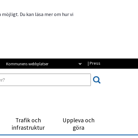
m möjligt. Du kan läsa mer om hur vi
Kommunens webbplatser
| Press
Trafik och
Uppleva och
infrastruktur
göra