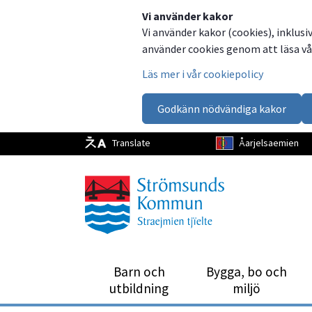
Dela
Dela
Dela
Dela
Vi använder kakor
Vi använder kakor (cookies), inklusi
på
på
på
via
använder cookies genom att läsa vår
Facebook
Twitter
LinkedIn
email
Läs mer i vår cookiepolicy
Godkänn nödvändiga kakor
Translate
Åarjelsaemien
Barn och
Bygga, bo och
utbild­ning
miljö