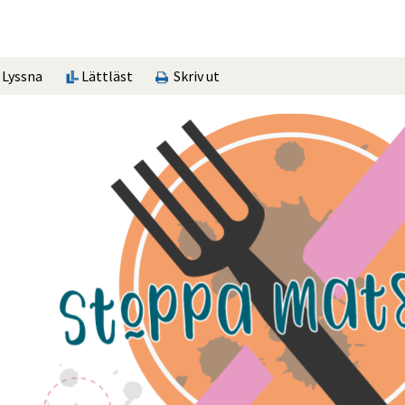
Lyssna
Lättläst
Skriv ut