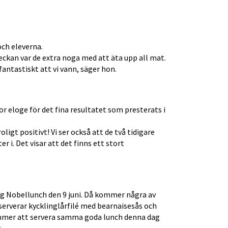
ch eleverna.
veckan var de extra noga med att äta upp all mat. 
antastiskt att vi vann, säger hon.
r eloge för det fina resultatet som presterats i 
ligt positivt! Vi ser också att de två tidigare 
r i. Det visar att det finns ett stort 
.
ig Nobellunch den 9 juni. Då kommer några av 
erverar kycklinglårfilé med bearnaisesås och 
ommer att servera samma goda lunch denna dag 