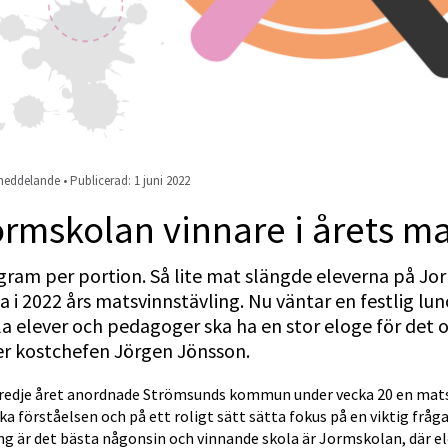
eddelande • Publicerad: 
1 juni 2022
rmskolan vinnare i årets ma
gram per portion. Så lite mat slängde eleverna på J
a i 2022 års matsvinnstävling. Nu väntar en festlig lunc
la elever och pedagoger ska ha en stor eloge för det otr
er kostchefen Jörgen Jönsson.
tredje året anordnade Strömsunds kommun under vecka 20 en matsv
ka förståelsen och på ett roligt sätt sätta fokus på en viktig fråga
ng är det bästa någonsin och vinnande skola är Jormskolan, där e