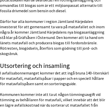
potatisskalen kan de bearbetas i en rötningsanläggning och 
omvandlas till biogas som är ett miljöanpassat alternativ till 
fossila drivmedel som bensin och diesel.
Därför har alla kommuner i region Jämtland Härjedalen 
investerat för att gemensamt ta vara på matavfallet och inom 
några år kommer Jämtland Härjedalens nya biogasanläggning 
stå klar på Gräfsåsen i Östersund. Den kommer att ta hand om 
länets matavfall och producera biogas till fordonsbränsle. 
Rötresten, biogödseln, återförs som gödning till jord- och 
skogsbruk.
Utsortering och insamling 
I avfallsabonnemanget kommer det att ingå bruna 140-literskärl 
för matavfall, matavfallspåsar i papper och en speciell hållare 
för matavfallspåsen samt en sorteringsguide. 
Kommunen kommer inte att ta ut någon tömningsavgift vid 
tömning av behållaren för matavfall, vilket innebär att det blir 
en lägre avfallskostnad när du sorterar ut matavfallet från 