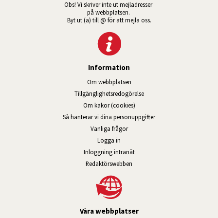
Obs! Vi skriver inte ut mejladresser 
på webbplatsen. 
Byt ut (a) till @ för att mejla oss.
Information
Om webbplatsen
Tillgänglig­hets­redo­görelse
Om kakor (cookies)
Så hanterar vi dina personuppgifter
Vanliga frågor
Logga in
Öppnas i nytt fönster.
Inloggning intranät
Redaktörswebben
Våra webbplatser