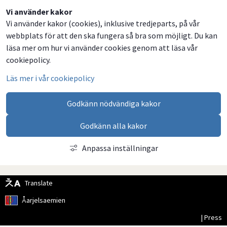
Dela
Dela
Dela
Dela
Vi använder kakor
Vi använder kakor (cookies), inklusive tredjeparts, på vår
på
på
på
via
webbplats för att den ska fungera så bra som möjligt. Du kan
Facebook
Twitter
LinkedIn
email
läsa mer om hur vi använder cookies genom att läsa vår
cookiepolicy.
Läs mer i vår cookiepolicy
Godkänn nödvändiga kakor
Godkänn alla kakor
Anpassa inställningar
Translate
Åarjelsaemien
| Press