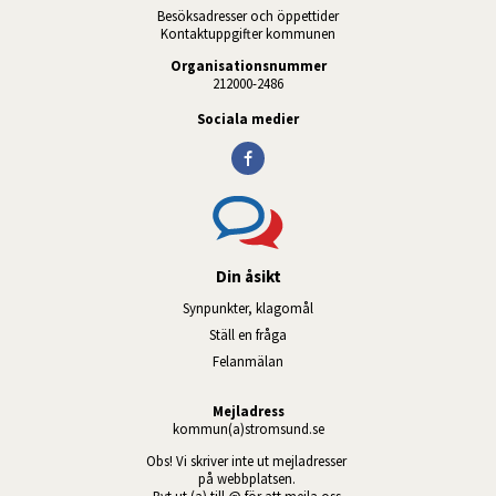
Besöksadresser och öppettider
Kontaktuppgifter kommunen
Organisationsnummer
212000-2486
Sociala medier
Din åsikt
Synpunkter, klagomål
Ställ en fråga
Felanmälan
Mejladress
kommun(a)stromsund.se
Obs! Vi skriver inte ut mejladresser 
på webbplatsen. 
Byt ut (a) till @ för att mejla oss.