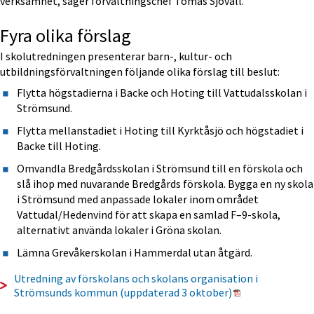
verksamhet, säger förvaltningschef Tomas Sjövall.
Fyra olika förslag
I skolutredningen presenterar barn-, kultur- och 
utbildningsförvaltningen följande olika förslag till beslut:
Flytta högstadierna i Backe och Hoting till Vattudalsskolan i 
Strömsund.
Flytta mellanstadiet i Hoting till Kyrktåsjö och högstadiet i 
Backe till Hoting.
Omvandla Bredgårdsskolan i Strömsund till en förskola och 
slå ihop med nuvarande Bredgårds förskola. Bygga en ny skola 
i Strömsund med anpassade lokaler inom området 
Vattudal/Hedenvind för att skapa en samlad F–9-skola, 
alternativt använda lokaler i Gröna skolan.
Lämna Grevåkerskolan i Hammerdal utan åtgärd.
Utredning av förskolans och skolans organisation i 
Pdf, 2 MB.
Strömsunds kommun (uppdaterad 3 oktober)