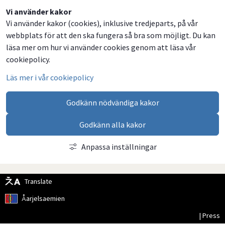
Dela
Dela
Dela
Dela
Vi använder kakor
Vi använder kakor (cookies), inklusive tredjeparts, på vår
på
på
på
via
webbplats för att den ska fungera så bra som möjligt. Du kan
Facebook
Twitter
LinkedIn
email
läsa mer om hur vi använder cookies genom att läsa vår
cookiepolicy.
Läs mer i vår cookiepolicy
Godkänn nödvändiga kakor
Godkänn alla kakor
Anpassa inställningar
Translate
Åarjelsaemien
| Press