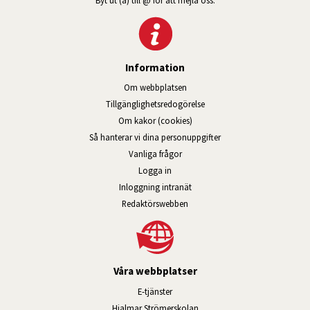
Information
Om webbplatsen
Tillgänglig­hets­redo­görelse
Om kakor (cookies)
Så hanterar vi dina personuppgifter
Vanliga frågor
Logga in
Öppnas i nytt fönster.
Inloggning intranät
Redaktörswebben
Våra webbplatser
Länk till annan webbplats, öppnas i n
E-tjänster
Länk till annan webbplats, öpp
Hjalmar Strömerskolan