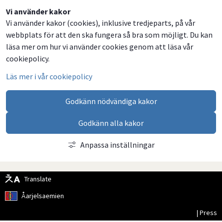
Dela
Dela
Dela
Dela
Vi använder kakor
Vi använder kakor (cookies), inklusive tredjeparts, på vår
på
på
på
via
webbplats för att den ska fungera så bra som möjligt. Du kan
Facebook
Twitter
LinkedIn
email
läsa mer om hur vi använder cookies genom att läsa vår
cookiepolicy.
Läs mer i vår cookiepolicy
Godkänn nödvändiga kakor
Godkänn alla kakor
Anpassa inställningar
Translate
Åarjelsaemien
| Press