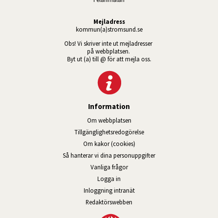
Mejladress
kommun(a)stromsund.se
Obs! Vi skriver inte ut mejladresser 
på webbplatsen. 
Byt ut (a) till @ för att mejla oss.
Information
Om webbplatsen
Tillgänglig­hets­redo­görelse
Om kakor (cookies)
Så hanterar vi dina personuppgifter
Vanliga frågor
Logga in
Öppnas i nytt fönster.
Inloggning intranät
Redaktörswebben