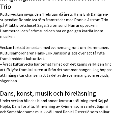
Trio
Kulturveckan invigs den 4 februari då årets Hans Erik Dahlgren-
stipendiat Ronnie Åström framträder med Ronnie Åström Trio 
på Allaktivitetshuset Saga, Strömsund. Han är uppvuxen i 
Hammerdal och Strömsund och har en gedigen karriär inom 
musiken.
Veckan fortsätter sedan med evenemang runt om i kommunen. 
Kultursamordnaren Hans-Erik Jansson gläds över att få lyfta 
fram bredden i kulturlivet.
– Årets kulturvecka har temat frihet och det känns verkligen fint 
att få lyfta fram kulturen utifrån det sammanhanget. Jag hoppas 
att många tar chansen att ta del av de evenemang som erbjuds, 
säger han.
Dans, konst, musik och föreläsning
Under veckan blir det bland annat konstutställning med Kaj på 
Höjda, Dans för alla, filmvisning av Kvinnen som samlet Sápmi 
och Sameblod samt musikkväll med Daniel Östersjö som tolkar 