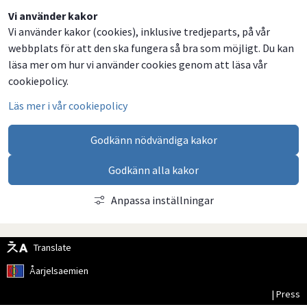
Dela
Dela
Dela
Dela
Vi använder kakor
Vi använder kakor (cookies), inklusive tredjeparts, på vår
på
på
på
via
webbplats för att den ska fungera så bra som möjligt. Du kan
Facebook
Twitter
LinkedIn
email
läsa mer om hur vi använder cookies genom att läsa vår
cookiepolicy.
Läs mer i vår cookiepolicy
Godkänn nödvändiga kakor
Godkänn alla kakor
Anpassa inställningar
Translate
Åarjelsaemien
| Press