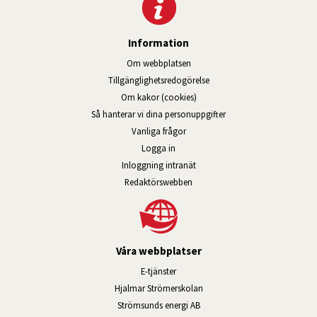
Information
Om webbplatsen
Tillgänglig­hets­redo­görelse
Om kakor (cookies)
Så hanterar vi dina personuppgifter
Vanliga frågor
Logga in
Öppnas i nytt fönster.
Inloggning intranät
Redaktörswebben
Våra webbplatser
Länk till annan webbplats, öppnas i n
E-tjänster
Länk till annan webbplats, öpp
Hjalmar Strömerskolan
Länk till annan webbplats, öppn
Strömsunds energi AB