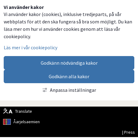
Dela
Dela
Dela
Dela
Vi använder kakor
Vi använder kakor (cookies), inklusive tredjeparts, på vår
på
på
på
via
webbplats för att den ska fungera så bra som möjligt. Du kan
Facebook
Twitter
LinkedIn
email
läsa mer om hur vi använder cookies genom att läsa vår
cookiepolicy.
Läs mer i vår cookiepolicy
Godkänn nödvändiga kakor
Godkänn alla kakor
Anpassa inställningar
Translate
Åarjelsaemien
| Press