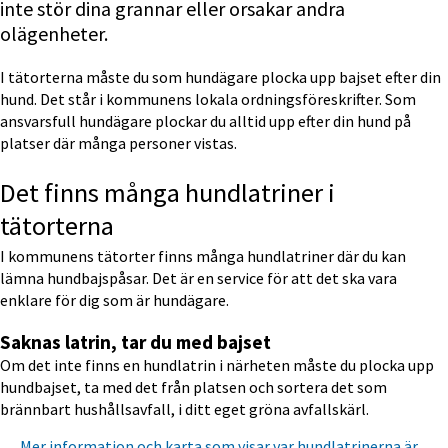
inte stör dina grannar eller orsakar andra 
olägenheter.
I tätorterna måste du som hundägare plocka upp bajset efter din 
hund. Det står i kommunens lokala ordningsföreskrifter. Som 
ansvarsfull hundägare plockar du alltid upp efter din hund på 
platser där många personer vistas.
Det finns många hundlatriner i 
tätorterna 
I kommunens tätorter finns många hundlatriner där du kan 
lämna hundbajspåsar. Det är en service för att det ska vara 
enklare för dig som är hundägare.
Saknas latrin, tar du med bajset
Om det inte finns en hundlatrin i närheten måste du plocka upp 
hundbajset, ta med det från platsen och sortera det som 
brännbart hushållsavfall, i ditt eget gröna avfallskärl.
Mer information och karta som visar var hundlatrinerna är 