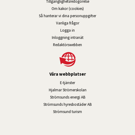
Tillgänglig­hets­redo­görelse
Om kakor (cookies)
Så hanterar vi dina personuppgifter
Vanliga frågor
Logga in
Öppnas i nytt fönster.
Inloggning intranät
Redaktörswebben
Våra webbplatser
Länk till annan webbplats, öppnas i n
E-tjänster
Länk till annan webbplats, öpp
Hjalmar Strömerskolan
Länk till annan webbplats, öppn
Strömsunds energi AB
Länk till annan webbplats, 
Strömsunds hyresbostäder AB
Öppnas i nytt fönster.
Strömsund turism