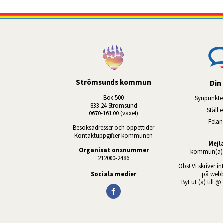
Strömsunds kommun
Din 
Box 500
Synpunkte
833 24 Strömsund
Ställ 
0670-161 00 (växel)
Fela
Besöksadresser och öppettider
Kontaktuppgifter kommunen
Mejl
Organisationsnummer
kommun(a)s
212000-2486
Obs! Vi skriver in
Sociala medier
på webb
Byt ut (a) till @