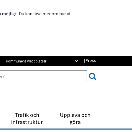
m möjligt. Du kan läsa mer om hur vi
Kommunens webbplatser
| Press
Trafik och
Uppleva och
infrastruktur
göra