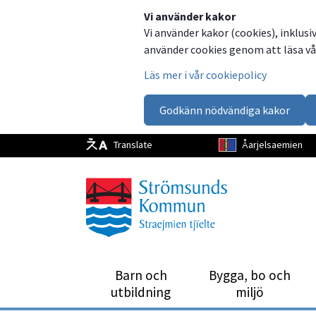
Dela
Dela
Dela
Dela
Vi använder kakor
Vi använder kakor (cookies), inklusi
på
på
på
via
använder cookies genom att läsa vår
Facebook
Twitter
LinkedIn
email
Läs mer i vår cookiepolicy
Godkänn nödvändiga kakor
Translate
Åarjelsaemien
Barn och
Bygga, bo och
utbild­ning
miljö