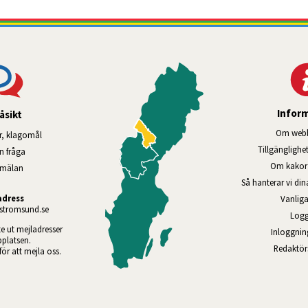
Infor
åsikt
Om webb
r, klagomål
Tillgänglig­he
en fråga
Om kakor 
nmälan
Så hanterar vi di
adress
Vanliga
tromsund.se
Logg
te ut mejladresser 
Inloggnin
platsen. 
Redaktö
 för att mejla oss.