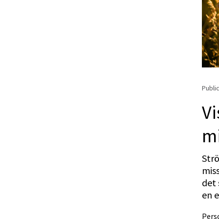
Public
Vi
m
Str
mis
det 
en e
Perso