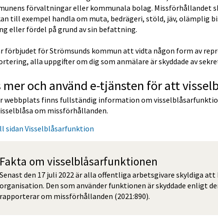
unens förvaltningar eller kommunala bolag. Missförhållandet ska
an till exempel handla om muta, bedrägeri, stöld, jäv, olämplig bis
ng eller fördel på grund av sin befattning. 
är förbjudet för Strömsunds kommun att vidta någon form av repre
rtering, alla uppgifter om dig som anmälare är skyddade av sekre
 mer och använd e-tjänsten för att vissel
r webbplats finns fullständig information om visselblåsarfunktione
visselblåsa om missförhållanden.
ll sidan Visselblåsarfunktion
Fakta om visselblåsarfunktionen
Senast den 17 juli 2022 är alla offentliga arbetsgivare skyldiga att 
organisation. Den som använder funktionen är skyddade enligt de
rapporterar om missförhållanden (2021:890).