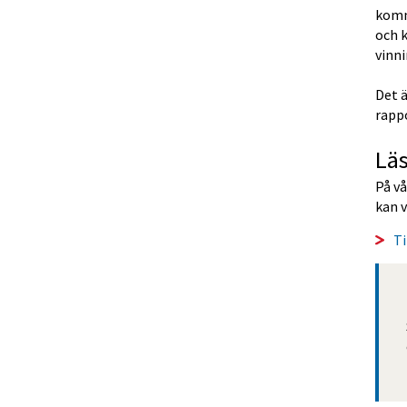
komm
och k
vinni
Det 
rappo
Läs
På vå
kan 
Ti