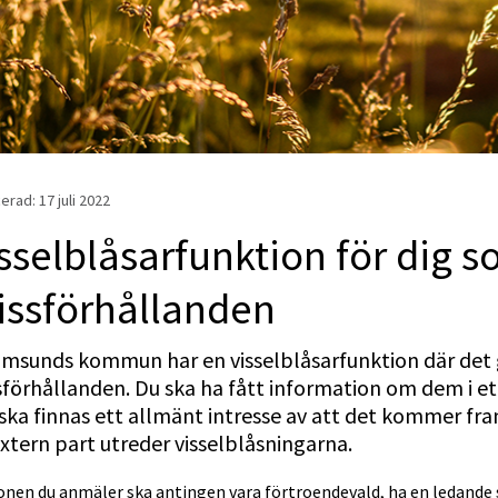
erad: 
17 juli 2022
sselblåsarfunktion för dig s
issförhållanden
ömsunds kommun har en visselblåsarfunktion där det 
sförhållanden. Du ska ha fått information om dem i e
ska finnas ett allmänt intresse av att det kommer f
xtern part utreder visselblåsningarna.
nen du anmäler ska antingen vara förtroendevald, ha en ledande s