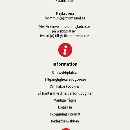
Felanmälan
Mejladress
kommun(a)stromsund.se
Obs! Vi skriver inte ut mejladresser 
på webbplatsen. 
Byt ut (a) till @ för att mejla oss.
Information
Om webbplatsen
Tillgänglig­hets­redo­görelse
Om kakor (cookies)
Så hanterar vi dina personuppgifter
Vanliga frågor
Logga in
Öppnas i nytt fönster.
Inloggning intranät
Redaktörswebben