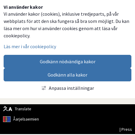
Dela
Dela
Dela
Dela
Vi använder kakor
Vi använder kakor (cookies), inklusive tredjeparts, på vår
på
på
på
via
webbplats för att den ska fungera så bra som möjligt. Du kan
Facebook
Twitter
LinkedIn
email
läsa mer om hur vi använder cookies genom att läsa vår
cookiepolicy.
Läs mer i vår cookiepolicy
Godkänn nödvändiga kakor
Godkänn alla kakor
Anpassa inställningar
Translate
Åarjelsaemien
| Press