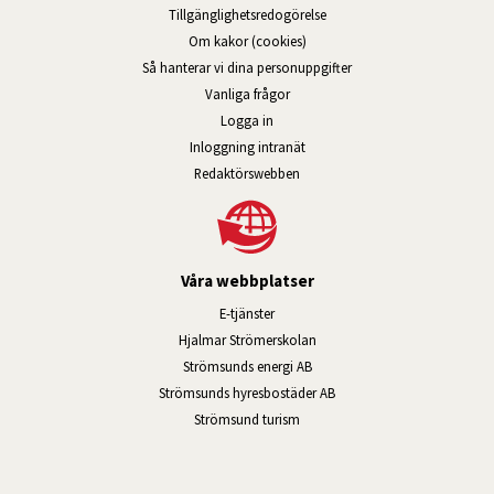
Tillgänglig­hets­redo­görelse
Om kakor (cookies)
Så hanterar vi dina personuppgifter
Vanliga frågor
Logga in
Öppnas i nytt fönster.
Inloggning intranät
Redaktörswebben
Våra webbplatser
Länk till annan webbplats, öppnas i n
E-tjänster
Länk till annan webbplats, öpp
Hjalmar Strömerskolan
Länk till annan webbplats, öppn
Strömsunds energi AB
Länk till annan webbplats, 
Strömsunds hyresbostäder AB
Öppnas i nytt fönster.
Strömsund turism