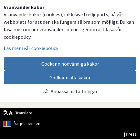
Dela
Dela
Dela
Dela
Vi använder kakor
Vi använder kakor (cookies), inklusive tredjeparts, på vår
på
på
på
via
webbplats för att den ska fungera så bra som möjligt. Du kan
Facebook
Twitter
LinkedIn
email
läsa mer om hur vi använder cookies genom att läsa vår
cookiepolicy.
Läs mer i vår cookiepolicy
Godkänn nödvändiga kakor
Godkänn alla kakor
Anpassa inställningar
Translate
Åarjelsaemien
| Press