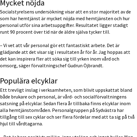
Mycket nöjda
Socialstyrelsens undersökning visar att en stor majoritet av de 
som har hemtjänst är mycket nöjda med hemtjänsten och hur 
personal utför sina arbetsuppgifter. Resultatet ligger stadigt 
runt 90 procent över tid när de äldre själva tycker till.
– Vi vet att vår personal gör ett fantastiskt arbete. Det är 
glädjande att det visar sig i resultaten år för år. Jag hoppas att 
det kan inspirera fler att söka sig till yrken inom vård och 
omsorg, säger förvaltningschef Gudrun Öjbrandt.
Populära elcyklar
Ett trevligt inslag i verksamheten, som blivit uppskattat bland 
både brukare och personal, är vård- och socialförvaltningens 
satsning på elcyklar. Sedan flera år tillbaka finns elcyklar inom 
alla hemtjänstområden. Personalgruppen på Sydvästra har 
tillgång till sex cyklar och ser flera fördelar med att ta sig på två 
hjul till vårdtagarna.
– Det är bara positivt; miljön, inga utsläpp och inget buller. Man 