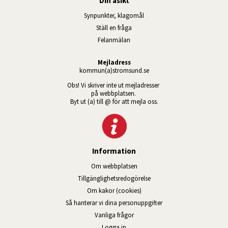
Din åsikt
Synpunkter, klagomål
Ställ en fråga
Felanmälan
Mejladress
kommun(a)stromsund.se
Obs! Vi skriver inte ut mejladresser 
på webbplatsen. 
Byt ut (a) till @ för att mejla oss.
Information
Om webbplatsen
Tillgänglig­hets­redo­görelse
Om kakor (cookies)
Så hanterar vi dina personuppgifter
Vanliga frågor
Logga in