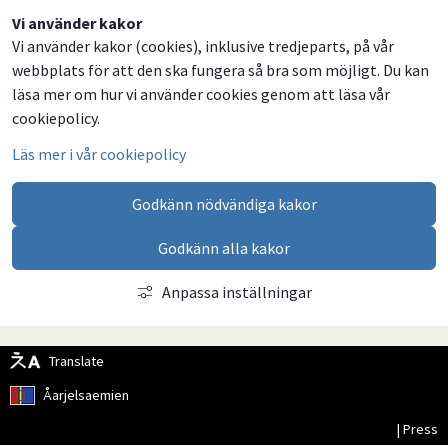
Dela
Dela
Dela
Dela
Vi använder kakor
Vi använder kakor (cookies), inklusive tredjeparts, på vår
på
på
på
via
webbplats för att den ska fungera så bra som möjligt. Du kan
Facebook
Twitter
LinkedIn
email
läsa mer om hur vi använder cookies genom att läsa vår
cookiepolicy.
Läs mer i vår cookiepolicy
Godkänn nödvändiga kakor
Godkänn alla kakor
Anpassa inställningar
Translate
Åarjelsaemien
| Press