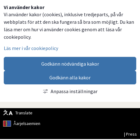
Dela
Dela
Dela
Dela
Vi använder kakor
Vi använder kakor (cookies), inklusive tredjeparts, på vår
på
på
på
via
webbplats för att den ska fungera så bra som möjligt. Du kan
Facebook
Twitter
LinkedIn
email
läsa mer om hur vi använder cookies genom att läsa vår
cookiepolicy.
Läs mer i vår cookiepolicy
Godkänn nödvändiga kakor
Godkänn alla kakor
Anpassa inställningar
Translate
Åarjelsaemien
| Press