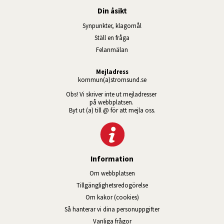
Din åsikt
Synpunkter, klagomål
Ställ en fråga
Felanmälan
Mejladress
kommun(a)stromsund.se
Obs! Vi skriver inte ut mejladresser 
på webbplatsen. 
Byt ut (a) till @ för att mejla oss.
Information
Om webbplatsen
Tillgänglig­hets­redo­görelse
Om kakor (cookies)
Så hanterar vi dina personuppgifter
Vanliga frågor