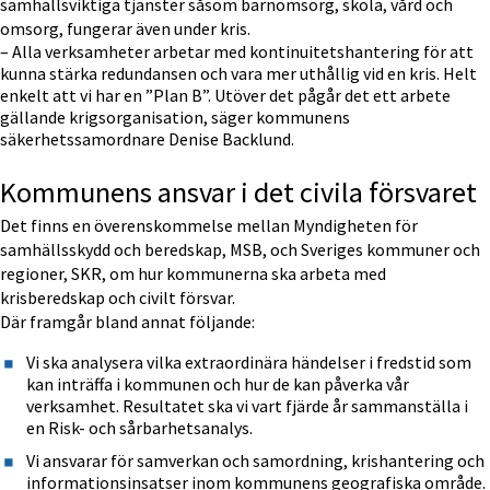
samhällsviktiga tjänster såsom barnomsorg, skola, vård och 
omsorg, fungerar även under kris.
– Alla verksamheter arbetar med kontinuitetshantering för att 
kunna stärka redundansen och vara mer uthållig vid en kris. Helt 
enkelt att vi har en ”Plan B”. Utöver det pågår det ett arbete 
gällande krigsorganisation, säger kommunens 
säkerhetssamordnare Denise Backlund.
Kommunens ansvar i det civila försvaret
Det finns en överenskommelse mellan Myndigheten för 
samhällsskydd och beredskap, MSB, och Sveriges kommuner och 
regioner, SKR, om hur kommunerna ska arbeta med 
krisberedskap och civilt försvar.
Där framgår bland annat följande:
Vi ska analysera vilka extraordinära händelser i fredstid som 
kan inträffa i kommunen och hur de kan påverka vår 
verksamhet. Resultatet ska vi vart fjärde år sammanställa i 
en Risk- och sårbarhetsanalys.
Vi ansvarar för samverkan och samordning, krishantering och 
informationsinsatser inom kommunens geografiska område.