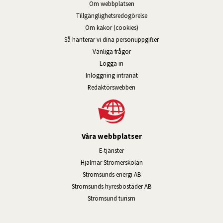
Om webbplatsen
Tillgänglig­hets­redo­görelse
Om kakor (cookies)
Så hanterar vi dina personuppgifter
Vanliga frågor
Logga in
Öppnas i nytt fönster.
Inloggning intranät
Redaktörswebben
Våra webbplatser
Länk till annan webbplats, öppnas i n
E-tjänster
Länk till annan webbplats, öpp
Hjalmar Strömerskolan
Länk till annan webbplats, öppn
Strömsunds energi AB
Länk till annan webbplats, 
Strömsunds hyresbostäder AB
Öppnas i nytt fönster.
Strömsund turism