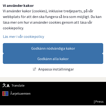
Dela
Dela
Dela
Dela
Vi använder kakor
Vi använder kakor (cookies), inklusive tredjeparts, på vår
på
på
på
via
webbplats för att den ska fungera så bra som möjligt. Du kan
Facebook
Twitter
LinkedIn
email
läsa mer om hur vi använder cookies genom att läsa vår
cookiepolicy.
Läs mer i vår cookiepolicy
Godkänn nödvändiga kakor
Godkänn alla kakor
Anpassa inställningar
Translate
Åarjelsaemien
| Press