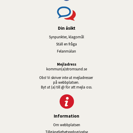
Din åsikt
Synpunkter, klagomål
Ställ en fråga
Felanmälan
Mejladress
kommun(a)stromsund.se
Obs! Vi skriver inte ut mejladresser 
på webbplatsen. 
Byt ut (a) till @ för att mejla oss.
Information
Om webbplatsen
Tillgänglig­hets­redo­görelse