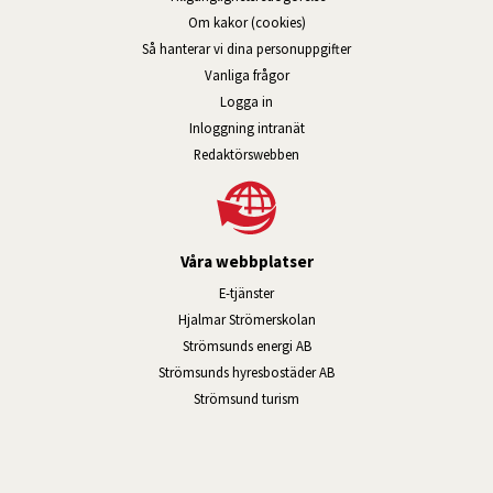
Om kakor (cookies)
Så hanterar vi dina personuppgifter
Vanliga frågor
Logga in
Öppnas i nytt fönster.
Inloggning intranät
Redaktörswebben
Våra webbplatser
Länk till annan webbplats, öppnas i n
E-tjänster
Länk till annan webbplats, öpp
Hjalmar Strömerskolan
Länk till annan webbplats, öppn
Strömsunds energi AB
Länk till annan webbplats, 
Strömsunds hyresbostäder AB
Öppnas i nytt fönster.
Strömsund turism