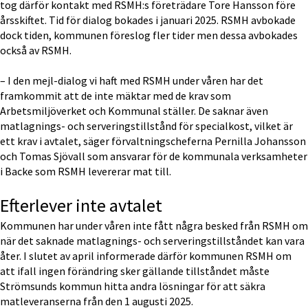
tog därför kontakt med RSMH:s företrädare Tore Hansson före 
årsskiftet. Tid för dialog bokades i januari 2025. RSMH avbokade 
dock tiden, kommunen föreslog fler tider men dessa avbokades 
också av RSMH.
– I den mejl-dialog vi haft med RSMH under våren har det 
framkommit att de inte mäktar med de krav som 
Arbetsmiljöverket och Kommunal ställer. De saknar även 
matlagnings- och serveringstillstånd för specialkost, vilket är 
ett krav i avtalet, säger förvaltningscheferna Pernilla Johansson 
och Tomas Sjövall som ansvarar för de kommunala verksamheter 
i Backe som RSMH levererar mat till.
Efterlever inte avtalet
Kommunen har under våren inte fått några besked från RSMH om 
när det saknade matlagnings- och serveringstillståndet kan vara 
åter. I slutet av april informerade därför kommunen RSMH om 
att ifall ingen förändring sker gällande tillståndet måste 
Strömsunds kommun hitta andra lösningar för att säkra 
matleveranserna från den 1 augusti 2025.