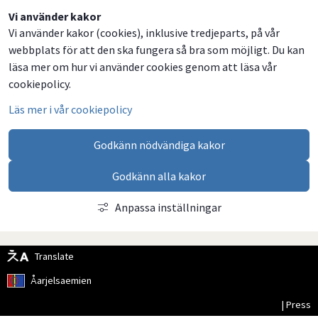
Dela
Dela
Dela
Dela
Vi använder kakor
Vi använder kakor (cookies), inklusive tredjeparts, på vår
på
på
på
via
webbplats för att den ska fungera så bra som möjligt. Du kan
Facebook
Twitter
LinkedIn
email
läsa mer om hur vi använder cookies genom att läsa vår
cookiepolicy.
Läs mer i vår cookiepolicy
Godkänn nödvändiga kakor
Godkänn alla kakor
Anpassa inställningar
Translate
Åarjelsaemien
| Press