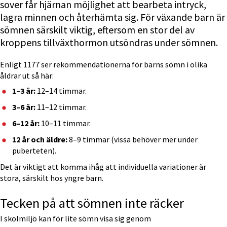
sover får hjärnan möjlighet att bearbeta intryck, 
lagra minnen och återhämta sig. För växande barn är 
sömnen särskilt viktig, eftersom en stor del av 
kroppens tillväxthormon utsöndras under sömnen.
Enligt 1177 ser rekommendationerna för barns sömn i olika 
åldrar ut så här:
1–3 år:
 12–14 timmar.
3–6 år:
 11–12 timmar.
6–12 år:
 10–11 timmar.
12 år och äldre:
 8–9 timmar (vissa behöver mer under 
puberteten).
Det är viktigt att komma ihåg att individuella variationer är 
stora, särskilt hos yngre barn.
Tecken på att sömnen inte räcker
I skolmiljö kan för lite sömn visa sig genom