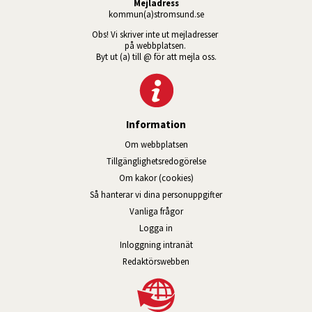
Mejladress
kommun(a)stromsund.se
Obs! Vi skriver inte ut mejladresser 
på webbplatsen. 
Byt ut (a) till @ för att mejla oss.
Information
Om webbplatsen
Tillgänglig­hets­redo­görelse
Om kakor (cookies)
Så hanterar vi dina personuppgifter
Vanliga frågor
Logga in
Öppnas i nytt fönster.
Inloggning intranät
Redaktörswebben