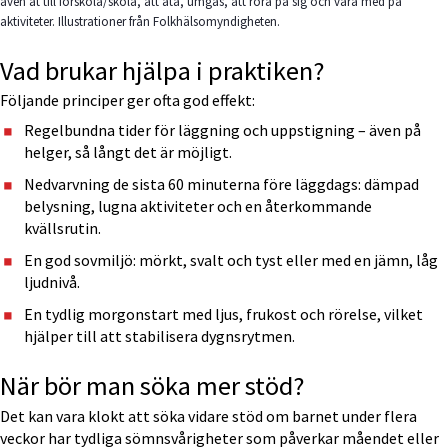
även åt till förskola/skola, att äta, umgås, att röra på sig och vara med på
aktiviteter. Illustrationer från Folkhälsomyndigheten.
Vad brukar hjälpa i praktiken?
Följande principer ger ofta god effekt:
Regelbundna tider för läggning och uppstigning – även på 
helger, så långt det är möjligt.
Nedvarvning de sista 60 minuterna före läggdags: dämpad 
belysning, lugna aktiviteter och en återkommande 
kvällsrutin.
En god sovmiljö: mörkt, svalt och tyst eller med en jämn, låg 
ljudnivå.
En tydlig morgonstart med ljus, frukost och rörelse, vilket 
hjälper till att stabilisera dygnsrytmen.
När bör man söka mer stöd?
Det kan vara klokt att söka vidare stöd om barnet under flera 
veckor har tydliga sömnsvårigheter som påverkar måendet eller 