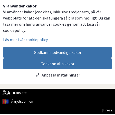
Dela
Dela
Dela
Dela
Vi använder kakor
Vi använder kakor (cookies), inklusive tredjeparts, på vår
på
på
på
via
webbplats för att den ska fungera så bra som möjligt. Du kan
Facebook
Twitter
LinkedIn
email
läsa mer om hur vi använder cookies genom att läsa vår
cookiepolicy.
Läs mer i vår cookiepolicy
Godkänn nödvändiga kakor
Godkänn alla kakor
Anpassa inställningar
Translate
Åarjelsaemien
| Press