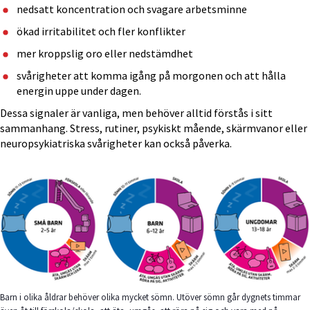
nedsatt koncentration och svagare arbetsminne
ökad irritabilitet och fler konflikter
mer kroppslig oro eller nedstämdhet
svårigheter att komma igång på morgonen och att hålla 
energin uppe under dagen.
Dessa signaler är vanliga, men behöver alltid förstås i sitt 
sammanhang. Stress, rutiner, psykiskt mående, skärmvanor eller 
neuropsykiatriska svårigheter kan också påverka.
Barn i olika åldrar behöver olika mycket sömn. Utöver sömn går dygnets timmar