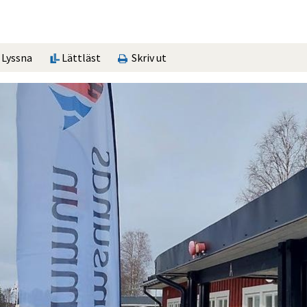
Lyssna
Lättläst
Skriv ut