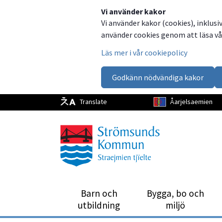
Dela
Dela
Dela
Dela
Vi använder kakor
Vi använder kakor (cookies), inklusi
på
på
på
via
använder cookies genom att läsa vår
Facebook
Twitter
LinkedIn
email
Läs mer i vår cookiepolicy
Godkänn nödvändiga kakor
Translate
Åarjelsaemien
Barn och
Bygga, bo och
utbild­ning
miljö