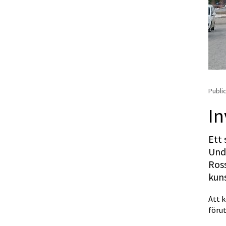
Public
In
Ett 
Unde
Ross
kun
Att 
förut