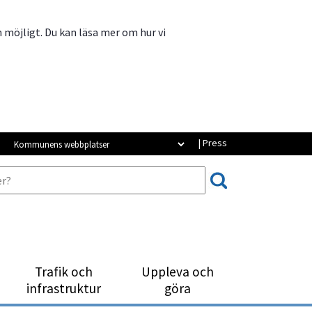
m möjligt. Du kan läsa mer om hur vi
Kommunens webbplatser
| Press
Trafik och
Uppleva och
infrastruktur
göra