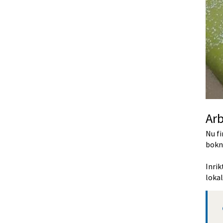
Ar
Nu f
bokn
Inri
loka