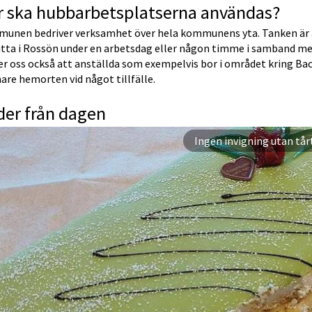
r ska hubbarbetsplatserna användas?
unen bedriver verksamhet över hela kommunens yta. Tanken är a
itta i Rossön under en arbetsdag eller någon timme i samband med
er oss också att anställda som exempelvis bor i området kring Ba
re hemorten vid något tillfälle.
der från dagen
Kulturskolans lärarband unde