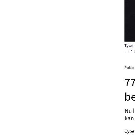
Tyvärr
du fått
Public
77
be
Nu 
kan 
Cyber