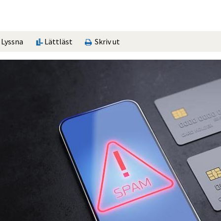
Lyssna
Lättläst
Skriv ut