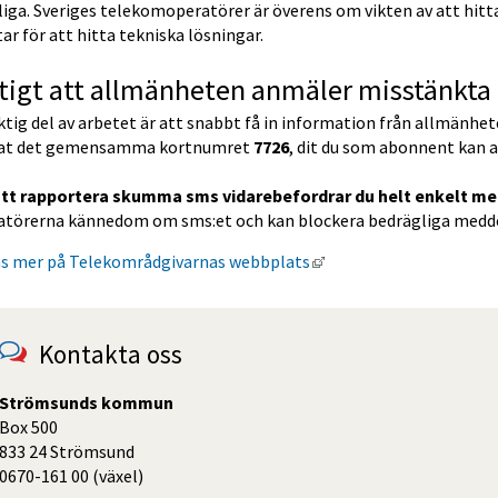
iga. Sveriges telekomoperatörer är överens om vikten av att hitta
ar för att hitta tekniska lösningar.
tigt att allmänheten anmäler misstänkta
ktig del av arbetet är att snabbt få in information från allmänhe
at det gemensamma kortnumret 
7726
, dit du som abonnent kan 
att rapportera skumma sms vidarebefordrar du helt enkelt me
atörerna kännedom om sms:et och kan blockera bedrägliga meddelan
Länk till annan webbpla
äs mer på Telekområdgivarnas webbplats
Kontakta oss
Strömsunds kommun
Box 500
833 24 Strömsund
0670-161 00 (växel)