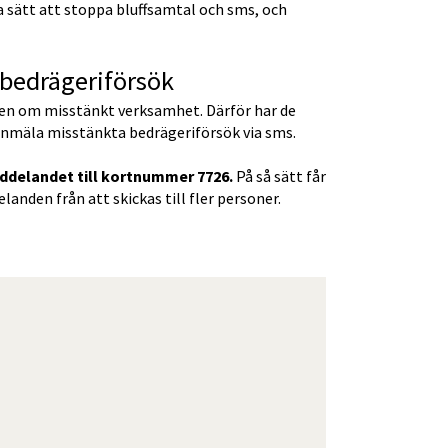
 sätt att stoppa bluffsamtal och sms, och 
 bedrägeriförsök
ten om misstänkt verksamhet. Därför har de 
anmäla misstänkta bedrägeriförsök via sms.
ddelandet till kortnummer 7726.
 På så sätt får 
den från att skickas till fler personer.
ts, öppnas i nytt fönster.