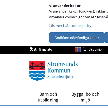
Dela
Dela
Dela
Dela
Vi använder kakor
Vi använder kakor (cookies), inklusi
på
på
på
via
använder cookies genom att läsa vår
Facebook
Twitter
LinkedIn
email
Läs mer i vår cookiepolicy
Godkänn nödvändiga kakor
Translate
Åarjelsaemien
Barn och
Bygga, bo och
utbild­ning
miljö