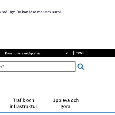
m möjligt. Du kan läsa mer om hur vi
Kommunens webbplatser
| Press
Trafik och
Uppleva och
infrastruktur
göra