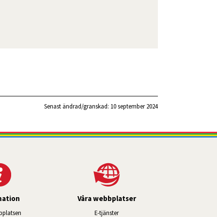
Senast ändrad/granskad: 
10 september 2024
mation
Våra webbplatser
Länk till annan webbplats, öppnas i ny
platsen
E-tjänster