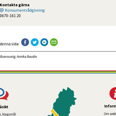
Kontakta gärna
Konsumentrådgivning
0670-161 20
 denna sida:
llsansvarig:
Annika Baudin
Infor
åsikt
Om webb
r, klagomål