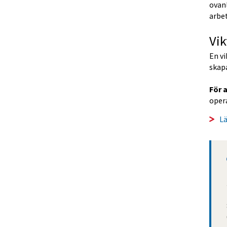
ovanl
arbet
Vik
En vi
skap
För 
oper
L