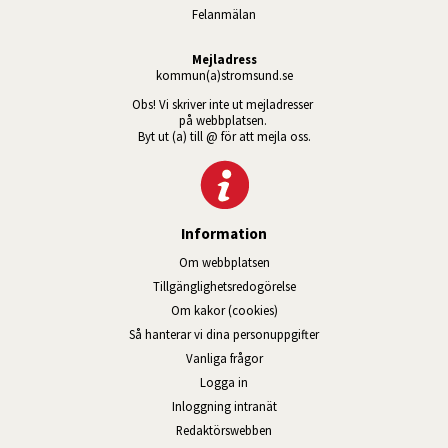
Felanmälan
Mejladress
kommun(a)stromsund.se
Obs! Vi skriver inte ut mejladresser 
på webbplatsen. 
Byt ut (a) till @ för att mejla oss.
Information
Om webbplatsen
Tillgänglig­hets­redo­görelse
Om kakor (cookies)
Så hanterar vi dina personuppgifter
Vanliga frågor
Logga in
Öppnas i nytt fönster.
Inloggning intranät
Redaktörswebben