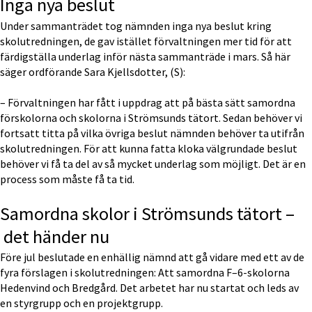
Inga nya beslut
Under sammanträdet tog nämnden inga nya beslut kring 
skolutredningen, de gav istället förvaltningen mer tid för att 
färdigställa underlag inför nästa sammanträde i mars. Så här 
säger ordförande Sara Kjellsdotter, (S):
– Förvaltningen har fått i uppdrag att på bästa sätt samordna 
förskolorna och skolorna i Strömsunds tätort. Sedan behöver vi 
fortsatt titta på vilka övriga beslut nämnden behöver ta utifrån 
skolutredningen. För att kunna fatta kloka välgrundade beslut 
behöver vi få ta del av så mycket underlag som möjligt. Det är en 
process som måste få ta tid.
Samordna skolor i Strömsunds tätort –
 det händer nu
Före jul beslutade en enhällig nämnd att gå vidare med ett av de 
fyra förslagen i skolutredningen: Att samordna F–6-skolorna 
Hedenvind och Bredgård. Det arbetet har nu startat och leds av 
en styrgrupp och en projektgrupp.