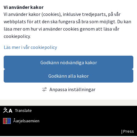
Dela
Dela
Dela
Dela
Vi använder kakor
Vi använder kakor (cookies), inklusive tredjeparts, på vår
på
på
på
via
webbplats för att den ska fungera så bra som möjligt. Du kan
Facebook
Twitter
LinkedIn
email
läsa mer om hur vi använder cookies genom att läsa vår
cookiepolicy.
Läs mer i vår cookiepolicy
Godkänn nödvändiga kakor
Godkänn alla kakor
Anpassa inställningar
Translate
Åarjelsaemien
| Press