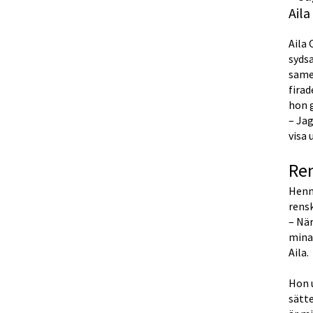
Aila
Aila 
syds
same
fira
hon 
– Jag
visa 
Ren
Henne
rensk
– När
mina 
Aila.
Hon u
sätte