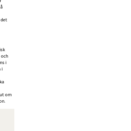
 
å 
det 
sk 
och 
s i 
i 
ka 
ut om 
on.