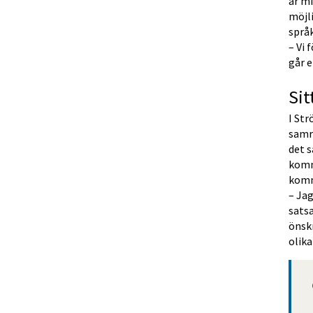
är mi
möjli
språk
– Vi 
går e
Si
I St
samr
det s
komm
kom
– Jag
satsa
önsk
olika