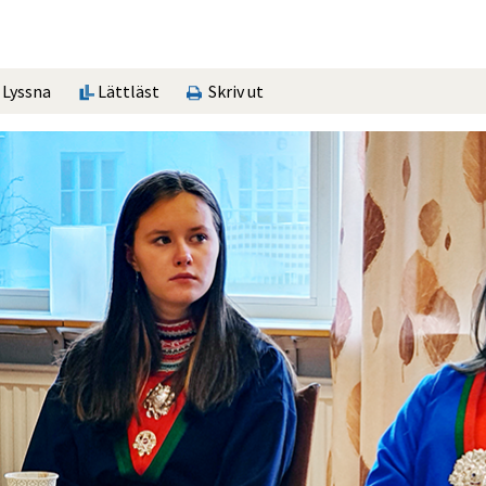
Lyssna
Lättläst
Skriv ut