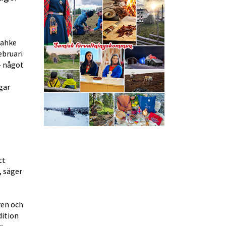
ahke 
bruari 
 något 
ar 
t 
 säger 
en och 
ition 