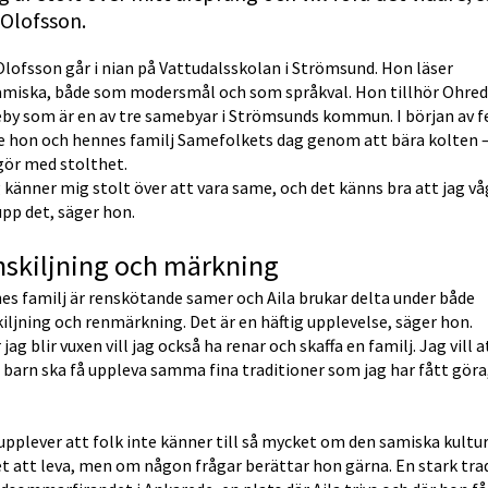
 Olofsson.
Olofsson går i nian på Vattudalsskolan i Strömsund. Hon läser 
amiska, både som modersmål och som språkval. Hon tillhör Ohred
by som är en av tre samebyar i Strömsunds kommun. I början av fe
de hon och hennes familj Samefolkets dag genom att bära kolten –
gör med stolthet.
 känner mig stolt över att vara same, och det känns bra att jag våg
upp det, säger hon.
skiljning och märkning
s familj är renskötande samer och Aila brukar delta under både 
iljning och renmärkning. Det är en häftig upplevelse, säger hon.
 jag blir vuxen vill jag också ha renar och skaffa en familj. Jag vill at
barn ska få uppleva samma fina traditioner som jag har fått göra,
pplever att folk inte känner till så mycket om den samiska kultur
t att leva, men om någon frågar berättar hon gärna. En stark trad