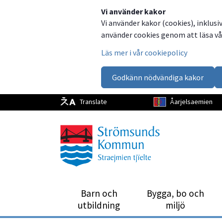
Dela
Dela
Dela
Dela
Vi använder kakor
Vi använder kakor (cookies), inklusi
på
på
på
via
använder cookies genom att läsa vår
Facebook
Twitter
LinkedIn
email
Läs mer i vår cookiepolicy
Godkänn nödvändiga kakor
Translate
Åarjelsaemien
Barn och
Bygga, bo och
utbild­ning
miljö