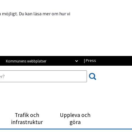
m möjligt. Du kan läsa mer om hur vi
Kommunens webbplatser
| Press
Trafik och
Uppleva och
infrastruktur
göra