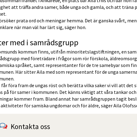
dsommarfirandet i Ankarede, en plats där Aila trivs och där hon får
ghet att träffa andra samer, både unga och gamla, och att träna p
et.
försöker prata ord och meningar hemma. Det är ganska svårt, men 
nklare när man väl har lärt sig, säger hon.
tter med i samrådsgrupp
römsunds kommun finns, utifrån minoritetslagstiftningen, en sami
ådsgrupp med företrädare i frågor som rör förskola, äldreomsorg 
amiska språket, samt representanter för de tre samebyar som finn
unen. Här sitter Aila med som representant för de unga samerna 
munen.
 får föra fram de ungas röst och berätta vilka saker vi vill att det s
s på för samer i kommunen. Det känns viktigt att våra tankar och 
ningar kommer fram. Bland annat har samrådsgruppen tagit besl
 aktiviteter för samiska ungdomar och för äldre, säger Aila Olofss
Kontakta oss