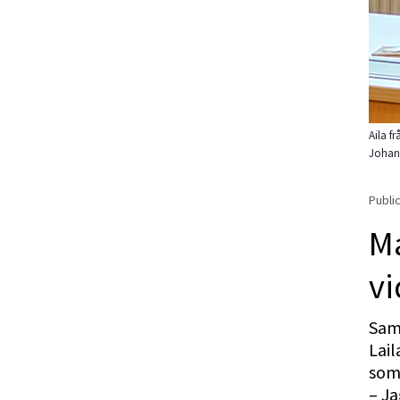
Aila f
Johan
Public
Ma
vi
Same
Lail
som 
– Ja