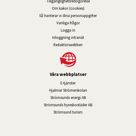
Tillgänglig­hets­redo­görelse
Om kakor (cookies)
Så hanterar vi dina personuppgifter
Vanliga frågor
Logga in
Öppnas i nytt fönster.
Inloggning intranät
Redaktörswebben
Våra webbplatser
Länk till annan webbplats, öppnas i n
E-tjänster
Länk till annan webbplats, öpp
Hjalmar Strömerskolan
Länk till annan webbplats, öppn
Strömsunds energi AB
Länk till annan webbplats, 
Strömsunds hyresbostäder AB
Öppnas i nytt fönster.
Strömsund turism