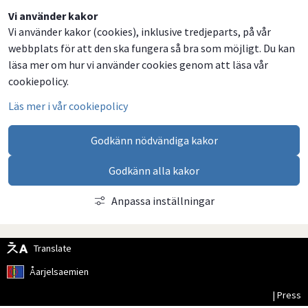
Dela
Dela
Dela
Dela
Vi använder kakor
Vi använder kakor (cookies), inklusive tredjeparts, på vår
på
på
på
via
webbplats för att den ska fungera så bra som möjligt. Du kan
Facebook
Twitter
LinkedIn
email
läsa mer om hur vi använder cookies genom att läsa vår
cookiepolicy.
Läs mer i vår cookiepolicy
Godkänn nödvändiga kakor
Godkänn alla kakor
Anpassa inställningar
Translate
Åarjelsaemien
| Press