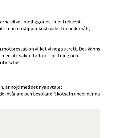
rna vilket möjliggör ett mer frekvent 
t man nu slipper kostnader för underhåll, 
 motprestation vilket vi noga utrett. Det känns 
t med att säkerställa att pistning och 
itidschef.
, är nöjd med det nya avtalet.
de invånare och besökare. Skötseln under denna 