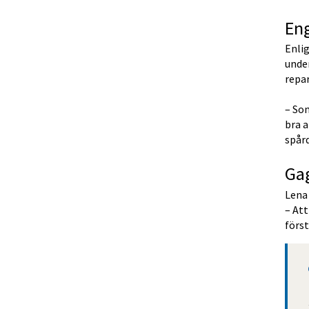
Eng
Enlig
under
repar
– Som
bra a
spård
Ga
Lena 
– At
först