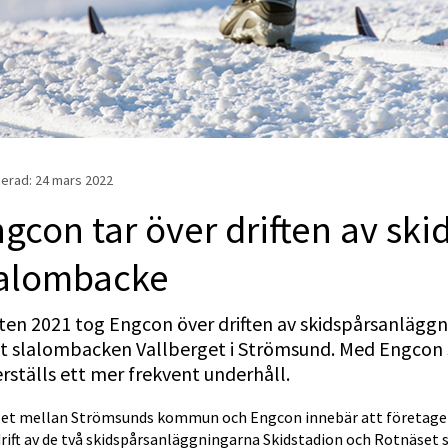
erad: 
24 mars 2022
gcon tar över driften av ski
lalombacke
en 2021 tog Engcon över driften av skidspårsanläggn
t slalombacken Vallberget i Strömsund. Med Engcon 
rställs ett mer frekvent underhåll.
let mellan Strömsunds kommun och Engcon innebär att företaget fr
drift av de två skidspårsanläggningarna Skidstadion och Rotnäset