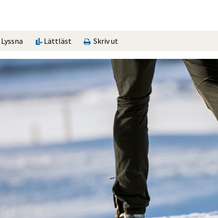
Lyssna
Lättläst
Skriv ut