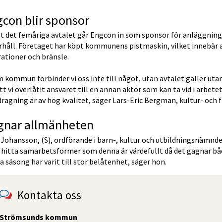
con blir sponsor
t det femåriga avtalet går Engcon in som sponsor för anläggninga
håll. Företaget har köpt kommunens pistmaskin, vilket innebär at
ationer och bränsle.
 kommun förbinder vi oss inte till något, utan avtalet gäller utan
tt vi överlåtit ansvaret till en annan aktör som kan ta vid i arbete
ragning är av hög kvalitet, säger Lars-Eric Bergman, kultur- och fr
gnar allmänheten
Johansson, (S), ordförande i barn-, kultur och utbildningsnämnden
t hitta samarbetsformer som denna är värdefullt då det gagnar bå
a säsong har varit till stor belåtenhet, säger hon.
Kontakta oss
Strömsunds kommun