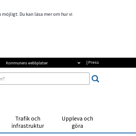
m möjligt. Du kan läsa mer om hur vi
Kommunens webbplatser
| Press
Trafik och
Uppleva och
infrastruktur
göra