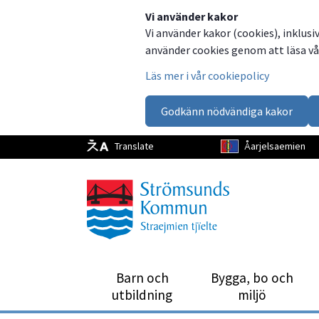
Dela
Dela
Dela
Dela
Vi använder kakor
Vi använder kakor (cookies), inklusi
på
på
på
via
använder cookies genom att läsa vår
Facebook
Twitter
LinkedIn
email
Läs mer i vår cookiepolicy
Godkänn nödvändiga kakor
Translate
Åarjelsaemien
Barn och
Bygga, bo och
utbild­ning
miljö