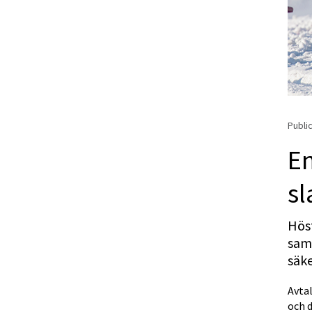
Public
En
s
Höst
sam
säke
Avta
och 