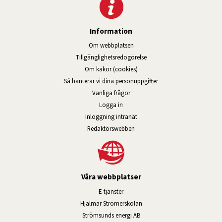
Information
Om webbplatsen
Tillgänglig­hets­redo­görelse
Om kakor (cookies)
Så hanterar vi dina personuppgifter
Vanliga frågor
Logga in
Öppnas i nytt fönster.
Inloggning intranät
Redaktörswebben
Våra webbplatser
Länk till annan webbplats, öppnas i n
E-tjänster
Länk till annan webbplats, öpp
Hjalmar Strömerskolan
Länk till annan webbplats, öppn
Strömsunds energi AB