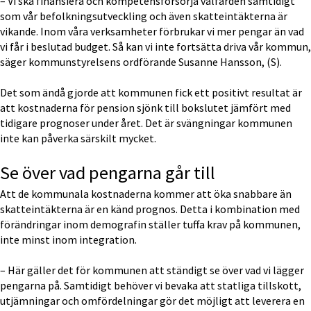
– Vi ska finansiera och kompetensförsörja välfärden samtidigt 
som vår befolkningsutveckling och även skatteintäkterna är 
vikande. Inom våra verksamheter förbrukar vi mer pengar än vad 
vi får i beslutad budget. Så kan vi inte fortsätta driva vår kommun, 
säger kommunstyrelsens ordförande Susanne Hansson, (S).
Det som ändå gjorde att kommunen fick ett positivt resultat är 
att kostnaderna för pension sjönk till bokslutet jämfört med 
tidigare prognoser under året. Det är svängningar kommunen 
inte kan påverka särskilt mycket.
Se över vad pengarna går till
Att de kommunala kostnaderna kommer att öka snabbare än 
skatteintäkterna är en känd prognos. Detta i kombination med 
förändringar inom demografin ställer tuffa krav på kommunen, 
inte minst inom integration.
– Här gäller det för kommunen att ständigt se över vad vi lägger 
pengarna på. Samtidigt behöver vi bevaka att statliga tillskott, 
utjämningar och omfördelningar gör det möjligt att leverera en 