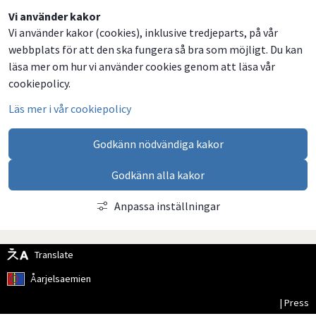
Dela
Dela
Dela
Dela
Vi använder kakor
Vi använder kakor (cookies), inklusive tredjeparts, på vår
på
på
på
via
webbplats för att den ska fungera så bra som möjligt. Du kan
Facebook
Twitter
LinkedIn
email
läsa mer om hur vi använder cookies genom att läsa vår
cookiepolicy.
Läs mer i vår cookiepolicy
Godkänn nödvändiga kakor
Godkänn alla kakor
Anpassa inställningar
Translate
Åarjelsaemien
| Press