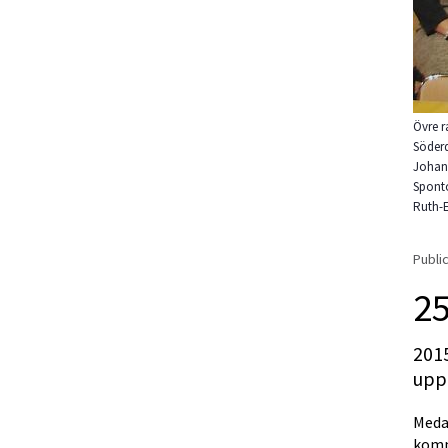
Övre r
Söderq
Johans
Sponto
Ruth-E
Public
25
201
upp
Meda
komm