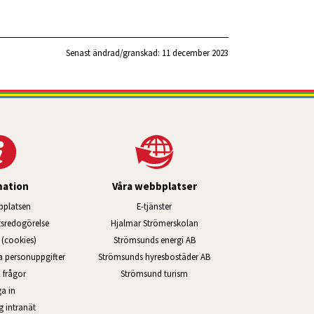
Senast ändrad/granskad: 
11 december 2023
mation
Våra webbplatser
Länk till annan webbplats, öppnas i ny
platsen
E-tjänster
Länk till annan webbplats, öppn
ts­redo­görelse
Hjalmar Strömerskolan
Länk till annan webbplats, öppna
(cookies)
Strömsunds energi AB
Länk till annan webbplats, ö
na personuppgifter
Strömsunds hyresbostäder AB
Öppnas i nytt fönster.
 frågor
Strömsund turism
a in
Öppnas i nytt fönster.
g intranät