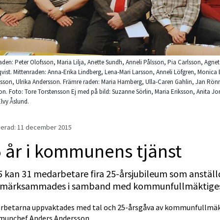
aden: Peter Olofsson, Maria Lilja, Anette Sundh, Anneli Pålsson, Pia Carlsson, Agn
vist. Mittenraden: Anna-Erika Lindberg, Lena-Mari Larsson, Anneli Löfgren, Monica 
son, Ulrika Andersson. Främre raden: Maria Hamberg, Ulla-Caren Gahlin, Jan Rön
n. Foto: Tore Torstensson Ej med på bild: Suzanne Sörlin, Maria Eriksson, Anita J
lvy Åslund.
erad: 
11 december 2015
 år i kommunens tjänst
5 kan 31 medarbetare fira 25-årsjubileum som anstäl
märksammades i samband med kommunfullmäktiges
rbetarna uppvaktades med tal och 25-årsgåva av kommunfullmäkt
unchef Anders Andersson.