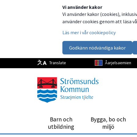
Dela
Dela
Dela
Dela
Vi använder kakor
Vi använder kakor (cookies), inklusi
på
på
på
via
använder cookies genom att läsa vår
Facebook
Twitter
LinkedIn
email
Läs mer i vår cookiepolicy
Godkänn nödvändiga kakor
Translate
Åarjelsaemien
Barn och
Bygga, bo och
utbild­ning
miljö