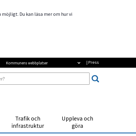
m möjligt. Du kan läsa mer om hur vi
Kommunens webbplatser
| Press
Trafik och
Uppleva och
infrastruktur
göra