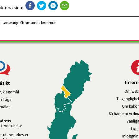
 denna sida:
llsansvarig:
Strömsunds kommun
Infor
åsikt
Om webb
r, klagomål
Tillgänglig­he
en fråga
Om kakor 
nmälan
Så hanterar vi di
adress
Vanliga
tromsund.se
Logg
te ut mejladresser 
Inloggnin