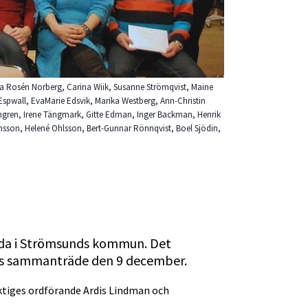
eta Rosén Norberg, Carina Wiik, Susanne Strömqvist, Maine
Espwall, EvaMarie Edsvik, Marika Westberg, Ann-Christin
ngren, Irene Tängmark, Gitte Edman, Inger Backman, Henrik
onsson, Helené Ohlsson, Bert-Gunnar Rönnqvist, Boel Sjödin,
lda i Strömsunds kommun. Det 
 sammanträde den 9 december.
iges ordförande Ardis Lindman och 