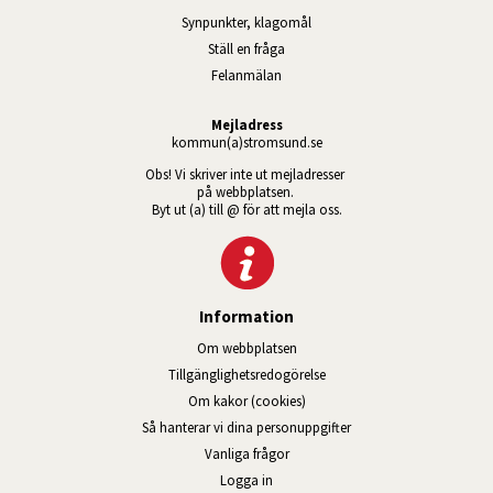
Synpunkter, klagomål
Ställ en fråga
Felanmälan
Mejladress
kommun(a)stromsund.se
Obs! Vi skriver inte ut mejladresser 
på webbplatsen. 
Byt ut (a) till @ för att mejla oss.
Information
Om webbplatsen
Tillgänglig­hets­redo­görelse
Om kakor (cookies)
Så hanterar vi dina personuppgifter
Vanliga frågor
Logga in