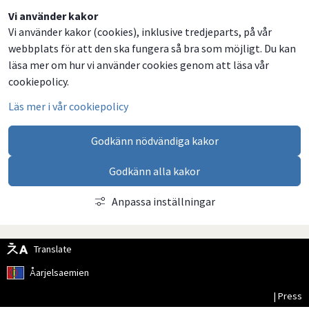
Dela
Dela
Dela
Dela
Vi använder kakor
Vi använder kakor (cookies), inklusive tredjeparts, på vår
på
på
på
via
webbplats för att den ska fungera så bra som möjligt. Du kan
Facebook
Twitter
LinkedIn
email
läsa mer om hur vi använder cookies genom att läsa vår
cookiepolicy.
Läs mer i vår cookiepolicy
Godkänn nödvändiga kakor
Godkänn alla kakor
Anpassa inställningar
Translate
Åarjelsaemien
| Press