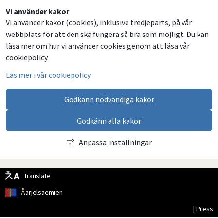
Dela
Dela
Dela
Dela
Vi använder kakor
Vi använder kakor (cookies), inklusive tredjeparts, på vår
på
på
på
via
webbplats för att den ska fungera så bra som möjligt. Du kan
Facebook
Twitter
LinkedIn
email
läsa mer om hur vi använder cookies genom att läsa vår
cookiepolicy.
Läs mer i vår cookiepolicy
Godkänn nödvändiga kakor
Godkänn alla kakor
Anpassa inställningar
Translate
Åarjelsaemien
| Press