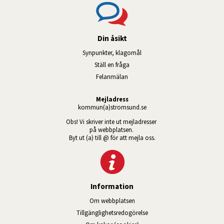
Din åsikt
Synpunkter, klagomål
Ställ en fråga
Felanmälan
Mejladress
kommun(a)stromsund.se
Obs! Vi skriver inte ut mejladresser 
på webbplatsen. 
Byt ut (a) till @ för att mejla oss.
Information
Om webbplatsen
Tillgänglig­hets­redo­görelse