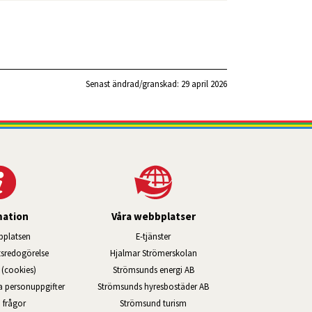
Senast ändrad/granskad: 
29 april 2026
mation
Våra webbplatser
Länk till annan webbplats, öppnas i ny
platsen
E-tjänster
Länk till annan webbplats, öppn
ts­redo­görelse
Hjalmar Strömerskolan
Länk till annan webbplats, öppna
(cookies)
Strömsunds energi AB
Länk till annan webbplats, ö
na personuppgifter
Strömsunds hyresbostäder AB
Öppnas i nytt fönster.
 frågor
Strömsund turism