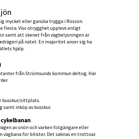
ljön
ig mycket eller ganska trygga i Rossön. 
 flesta. Viss otrygghet upplevs enligt 
n samt att skenet från vägbelysningen är 
edrägeri på nätet. En majoritet anser sig ha 
llets hjälp.
n
sentanter från Strömsunds kommun deltog. Här 
der.
 busskur/sittplats.
g samt inköp av busskur.
 cykelbanan
ägen av snön och varken fotgängare eller 
en vägbana för bilister. Det saknas en trottoar.