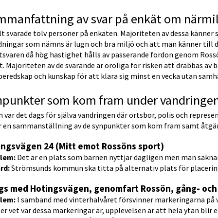
mmanfattning av svar på enkät om närmi
t svarade tolv personer på enkäten. Majoriteten av dessa känner s
ningar som nämns är lugn och bra miljö och att man känner till de
tsvaren då hög hastighet hålls av passerande fordon genom Rossö
t. Majoriteten av de svarande är oroliga för risken att drabbas av b
eredskap och kunskap för att klara sig minst en vecka utan samhä
npunkter som kom fram under vandringe
 var det dags för själva vandringen där ortsbor, polis och repre
er en sammanställning av de synpunkter som kom fram samt åtgär
ingsvägen 24 (Mitt emot Rossöns sport)
lem: 
Det är en plats som barnen nyttjar dagligen men man saknar
rd: 
Strömsunds kommun ska titta på alternativ plats för placerin
gs med Hotingsvägen, genomfart Rossön, gång- och
lem:
 I samband med vinterhalvåret försvinner markeringarna på v
ter vet var dessa markeringar är, upplevelsen är att hela ytan blir 