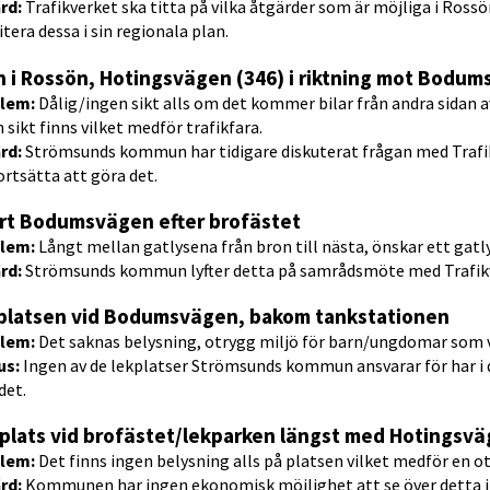
rd: 
Trafikverket ska titta på vilka åtgärder som är möjliga i Rossö
itera dessa i sin regionala plan.
n i Rossön, Hotingsvägen (346) i riktning mot Bodum
lem: 
Dålig/ingen sikt alls om det kommer bilar från andra sidan av
 sikt finns vilket medför trafikfara.
rd: 
Strömsunds kommun har tidigare diskuterat frågan med Trafi
ortsätta att göra det.
art Bodumsvägen efter brofästet
lem:
 Långt mellan gatlysena från bron till nästa, önskar ett gatl
rd:
 Strömsunds kommun lyfter detta på samrådsmöte med Trafikve
platsen vid Bodumsvägen, bakom tankstationen
lem: 
Det saknas belysning, otrygg miljö för barn/ungdomar som v
s: 
Ingen av de lekplatser Strömsunds kommun ansvarar för har i
det.
llplats vid brofästet/lekparken längst med Hotingsv
lem: 
Det finns ingen belysning alls på platsen vilket medför en ot
rd: 
Kommunen har ingen ekonomisk möjlighet att se över detta i 