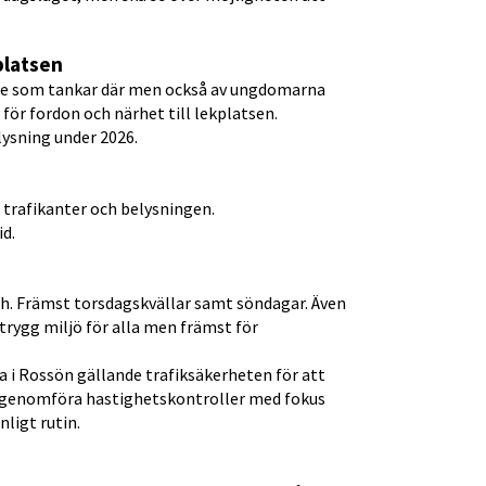
platsen
 de som tankar där men också av ungdomarna 
ör fordon och närhet till lekplatsen.
ysning under 2026.
 trafikanter och belysningen.
id.
h. Främst torsdagskvällar samt söndagar. Även 
rygg miljö för alla men främst för 
 i Rossön gällande trafiksäkerheten för att 
t genomföra hastighetskontroller med fokus 
nligt rutin.