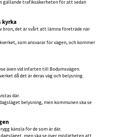
n gällande trafiksäkerheten för att sedan 
s kyrka
 bron, det är svårt att lämna företräde när 
kverket, som ansvarar för vägen, och kommer 
yse även vid infarten till Bodumsvägen.
rket då det är deras väg och belysning.
istas där.
 dagsläget belysning, men kommunen ska se 
ägen
rygg känsla för de som är där.
dagsläget, men ska se över möjligheten att 