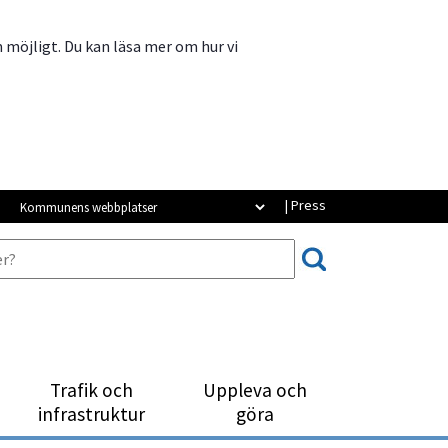
m möjligt. Du kan läsa mer om hur vi
Kommunens webbplatser
| Press
Trafik och
Uppleva och
infrastruktur
göra