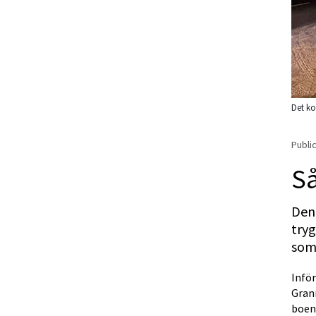
Det ko
Public
Så
Den
tryg
som
Infö
Gran
boend