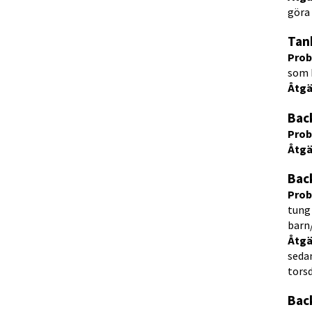
göra 
Tan
Prob
som 
Åtgä
Bac
Prob
Åtgä
Bac
Prob
tung 
barn
Åtgä
sedan
torsd
Bac