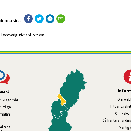
 denna sida:
llsansvarig:
Richard Persson
Infor
åsikt
Om webb
r, klagomål
Tillgänglig­he
en fråga
Om kakor 
nmälan
Så hanterar vi di
adress
Vanliga