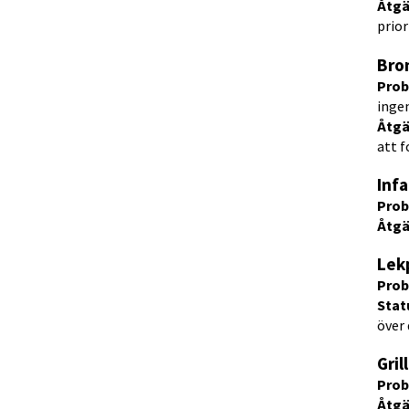
Åtgä
prior
Bro
Prob
ingen
Åtgä
att f
Inf
Prob
Åtgä
Lek
Prob
Statu
över 
Gri
Prob
Åtgä