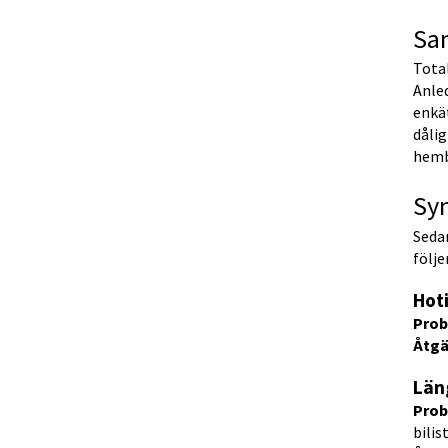
Sa
Total
Anled
enkä
dålig
hemb
Sy
Sedan
följ
Hot
Prob
Åtgä
Län
Prob
bilis