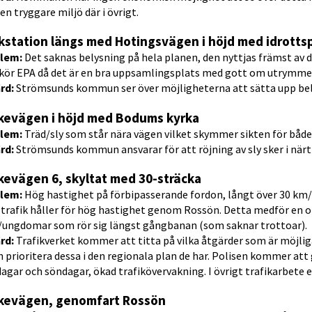
en tryggare miljö där i övrigt.
kstation längs med Hotingsvägen i höjd med idrotts
lem: 
Det saknas belysning på hela planen, den nyttjas främst av
kör EPA då det är en bra uppsamlingsplats med gott om utrymme f
rd:
 Strömsunds kommun ser över möjligheterna att sätta upp bel
kevägen i höjd med Bodums kyrka
lem: 
Träd/sly som står nära vägen vilket skymmer sikten för både
rd: 
Strömsunds kommun ansvarar för att röjning av sly sker i närt
kevägen 6, skyltat med 30-sträcka
lem: 
Hög hastighet på förbipasserande fordon, långt över 30 km/
trafik håller för hög hastighet genom Rossön. Detta medför en ot
/ungdomar som rör sig längst gångbanan (som saknar trottoar).
rd: 
Trafikverket kommer att titta på vilka åtgärder som är möjliga
 prioritera dessa i den regionala plan de har. Polisen kommer at
agar och söndagar, ökad trafikövervakning. I övrigt trafikarbete e
kevägen, genomfart Rossön