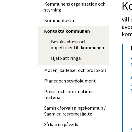
K
Kommunens organisation och
styrning
Vil
Kommunfakta
avde
Kontakta kommunen
komm
Besöksadress och
öppettider till kommunen
Hjälp att ringa
Möten, kallelser och protokoll
Planer och styrdokument
Press- och informations­
material
Samisk förvalt­nings­kommun /
Saemien reere­met­jïelte
Så kan du påverka