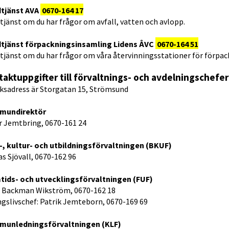
tjänst AVA
0670-164 17
jänst om du har frågor om avfall, vatten och avlopp.
tjänst förpackningsinsamling Lidens ÅVC
0670-164 51
tjänst om du har frågor om våra återvinningsstationer för förpac
aktuppgifter till förvaltnings- och avdelningschefer
ksadress är Storgatan 15, Strömsund
mundirektör
r Jemtbring, 0670-161 24
-, kultur- och utbildningsförvaltningen (BKUF)
s Sjövall, 0670-162 96
tids- och utvecklingsförvaltningen (FUF)
 Backman Wikström, 0670-162 18
ngslivschef: Patrik Jemteborn, 0670-169 69
unledningsförvaltningen (KLF)