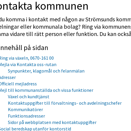
ontakta kommunen
l du komma i kontakt med någon av Strömsunds kommun
lningar eller kommunala bolag? Ring via kommunens vä
a vidare till rätt person eller funktion. Du kan också 
Innehåll på sidan
Ring via växeln, 0670-161 00
Mejla via Kontakta oss-rutan
Synpunkter, klagomål och felanmälan
Adresser
Officiell mejladress
Mejl till kommunanställda och vissa funktioner
Växel och kundtjänst
Kontaktuppgifter till förvaltnings- och avdelningschefer
Kommunikatörer
Funktionsadresser
Sidor på webbplatsen med kontaktuppgifter
Social beredskap utanför kontorstid