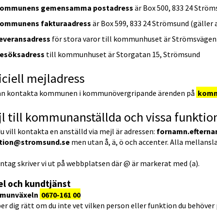
ommunens gemensamma postadress
 är Box 500, 833 24 Strö
ommunens fakturaadress
 är Box 599, 833 24 Strömsund (gäller 
everansadress
 för stora varor till kommunhuset är Strömsvägen
esöksadress
 till kommunhuset är Storgatan 15, Strömsund
iciell mejladress
an kontakta kommunen i kommunövergripande ärenden på 
komm
l till kommunanställda och vissa funktio
 vill kontakta en anställd via mejl är adressen: 
fornamn.eftern
tion@stromsund.se
 men utan å, ä, ö och accenter. Alla mellans
tag skriver vi ut på webbplatsen där @ är markerat med (a).
el och kundtjänst
munväxeln 
0670-161 00
er dig rätt om du inte vet vilken person eller funktion du behöver