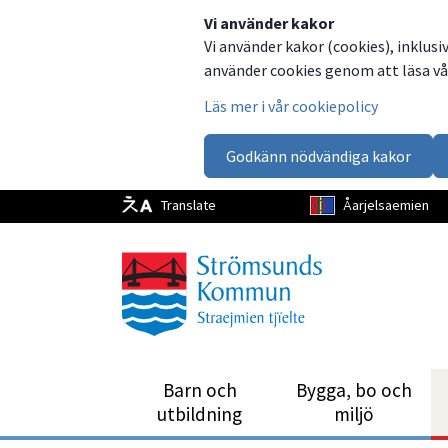
Dela
Dela
Dela
Dela
Vi använder kakor
Vi använder kakor (cookies), inklusi
på
på
på
via
använder cookies genom att läsa vår
Facebook
Twitter
LinkedIn
email
Läs mer i vår cookiepolicy
Godkänn nödvändiga kakor
Translate
Åarjelsaemien
Barn och
Bygga, bo och
utbild­ning
miljö