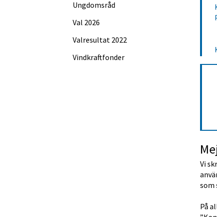
Ungdomsråd
Val 2026
Valresultat 2022
Vindkraftfonder
Mej
Vi sk
använ
som 
På al