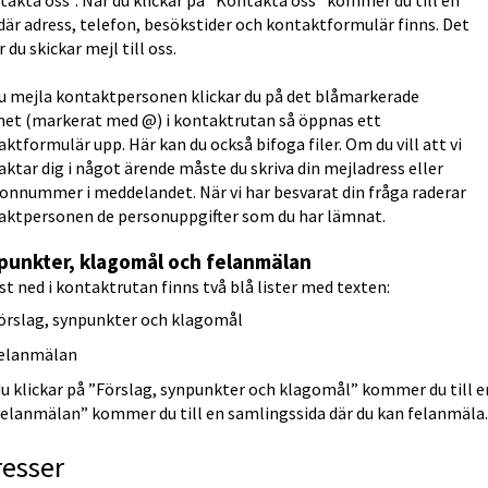
akta oss”. När du klickar på ”Kontakta oss” kommer du till en 
där adress, telefon, besökstider och kontaktformulär finns. Det 
r du skickar mejl till oss.
du mejla kontaktpersonen klickar du på det blåmarkerade 
et (markerat med @) i kontaktrutan så öppnas ett 
ktformulär upp. Här kan du också bifoga filer. Om du vill att vi 
ktar dig i något ärende måste du skriva din mejladress eller 
onnummer i meddelandet. När vi har besvarat din fråga raderar 
aktpersonen de personuppgifter som du har lämnat.
punkter, klagomål och felanmälan
t ned i kontaktrutan finns två blå lister med texten:
örslag, synpunkter och klagomål
elanmälan
u klickar på ”Förslag, synpunkter och klagomål” kommer du till en
Felanmälan” kommer du till en samlingssida där du kan felanmäla.
resser