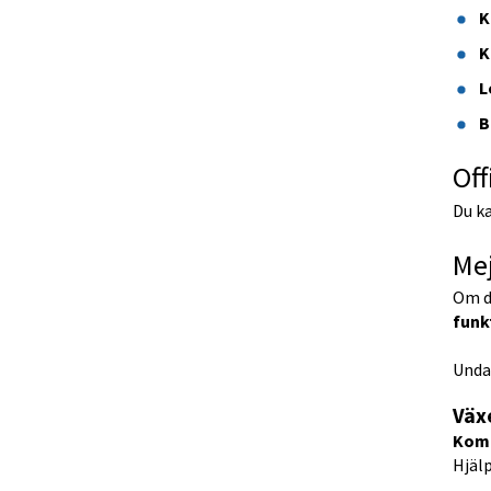
K
K
L
B
Off
Du k
Mej
Om du
funk
Undan
Väx
Kom
Hjälp