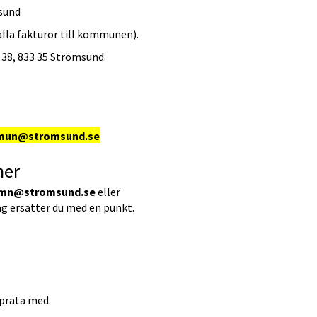
msund
alla fakturor till kommunen).
 38, 833 35 Strömsund.
un@stromsund.se
ner
amn@stromsund.se
 eller 
lag ersätter du med en punkt.
 prata med.