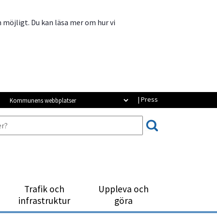
m möjligt. Du kan läsa mer om hur vi
Kommunens webbplatser
| Press
Trafik och
Uppleva och
infrastruktur
göra