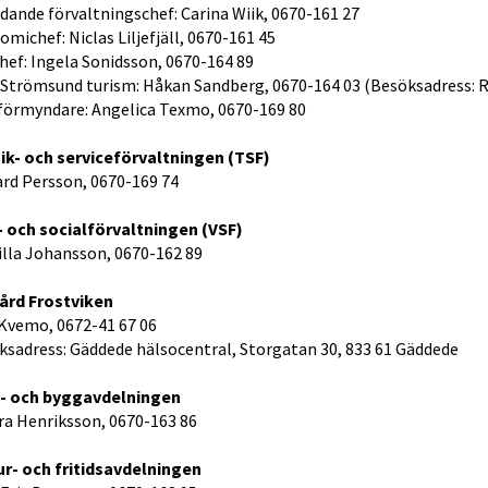
dande förvaltningschef: Carina Wiik, 0670-161 27
michef: Niclas Liljefjäll, 0670-161 45
hef: Ingela Sonidsson, 0670-164 89
 Strömsund turism: Håkan Sandberg, 0670-164 03 (Besöksadress: 
förmyndare: Angelica Texmo, 0670-169 80
ik- och serviceförvaltningen (TSF)
ard Persson, 0670-169 74
- och socialförvaltningen (VSF)
illa Johansson, 0670-162 89
ård Frostviken
 Kvemo, 0672-41 67 06
ksadress: Gäddede hälsocentral, Storgatan 30, 833 61 Gäddede 
ö- och byggavdelningen
ra Henriksson, 0670-163 86
ur- och fritidsavdelningen