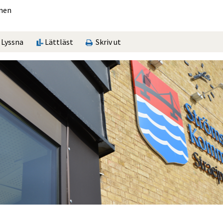
nen
Lyssna
Lättläst
Skriv ut