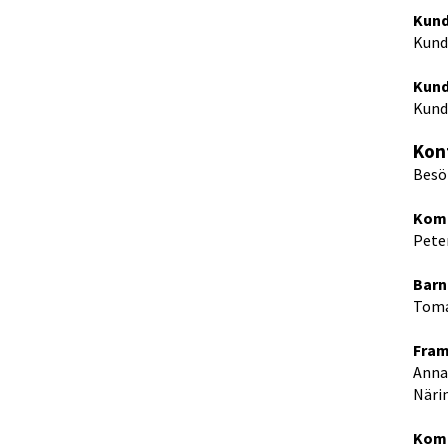
Kund
Kundt
Kund
Kund
Kont
Besö
Kom
Pete
Barn
Toma
Fram
Anna
Näri
Komm