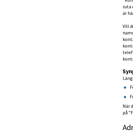
”Kont
ruta 
är hä
Vill 
namn
konta
konta
telef
kont
Syn
Längs
F
F
När d
på ”
Ad