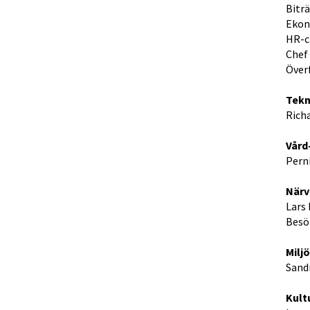
Biträ
Ekono
HR-c
Chef
Över
Tekn
Rich
Vård
Pern
Närv
Lars
Besö
Milj
Sand
Kult