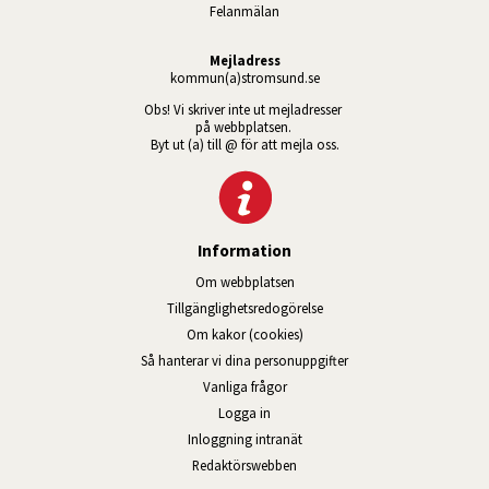
Felanmälan
Mejladress
kommun(a)stromsund.se
Obs! Vi skriver inte ut mejladresser 
på webbplatsen. 
Byt ut (a) till @ för att mejla oss.
Information
Om webbplatsen
Tillgänglig­hets­redo­görelse
Om kakor (cookies)
Så hanterar vi dina personuppgifter
Vanliga frågor
Logga in
Öppnas i nytt fönster.
Inloggning intranät
Redaktörswebben