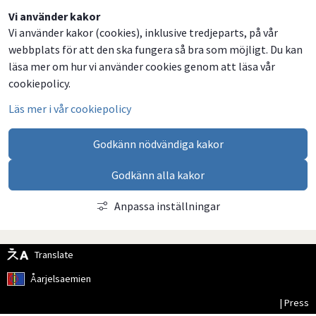
Dela
Dela
Dela
Dela
Vi använder kakor
Vi använder kakor (cookies), inklusive tredjeparts, på vår
på
på
på
via
webbplats för att den ska fungera så bra som möjligt. Du kan
Facebook
Twitter
LinkedIn
email
läsa mer om hur vi använder cookies genom att läsa vår
cookiepolicy.
Läs mer i vår cookiepolicy
Godkänn nödvändiga kakor
Godkänn alla kakor
Anpassa inställningar
Translate
Åarjelsaemien
| Press