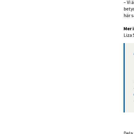
– Vi 
betyd
här s
Mer 
Liza
Dela