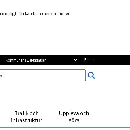
m möjligt. Du kan läsa mer om hur vi
Kommunens webbplatser
| Press
Trafik och
Uppleva och
infrastruktur
göra