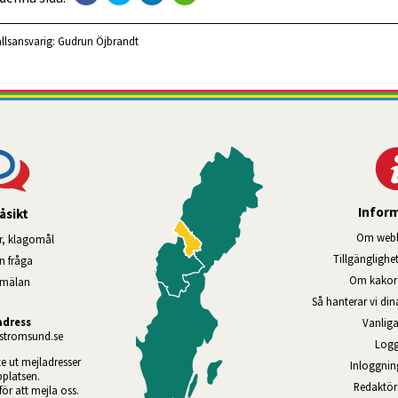
llsansvarig:
Gudrun Öjbrandt
Infor
åsikt
Om webb
r, klagomål
Tillgänglig­he
en fråga
Om kakor 
nmälan
Så hanterar vi di
adress
Vanliga
tromsund.se
Logg
te ut mejladresser 
Inloggnin
platsen. 
Redaktö
 för att mejla oss.