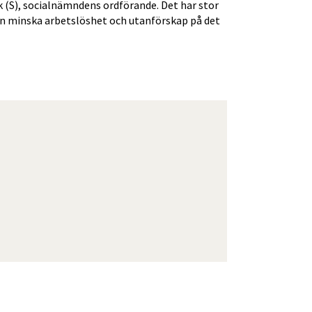
k (S), socialnämndens ordförande. Det har stor 
kan minska arbetslöshet och utanförskap på det 
1