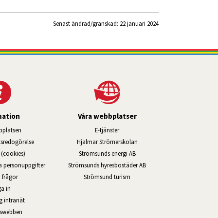
Senast ändrad/granskad: 
22 januari 2024
mation
Våra webbplatser
Länk till annan webbplats, öppnas i ny
platsen
E-tjänster
Länk till annan webbplats, öppn
ts­redo­görelse
Hjalmar Strömerskolan
Länk till annan webbplats, öppna
(cookies)
Strömsunds energi AB
Länk till annan webbplats, ö
na personuppgifter
Strömsunds hyresbostäder AB
Öppnas i nytt fönster.
 frågor
Strömsund turism
a in
Öppnas i nytt fönster.
g intranät
rswebben