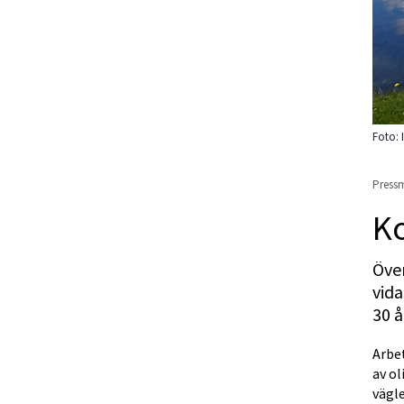
Foto: 
Pressm
Ko
Öve
vida
30 å
Arbe
av ol
vägl