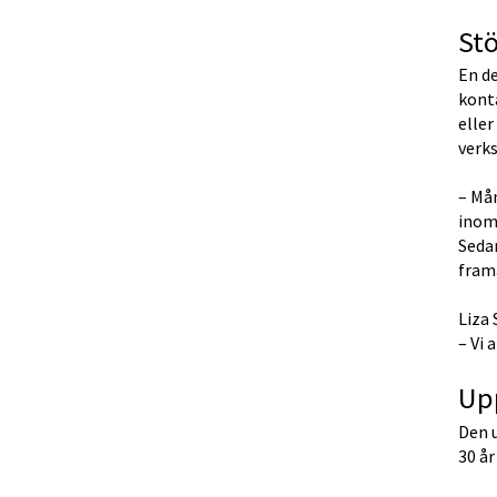
St
En de
konta
eller
verks
– Må
inom 
Sedan
framå
Liza 
– Vi 
Upp
Den u
30 år