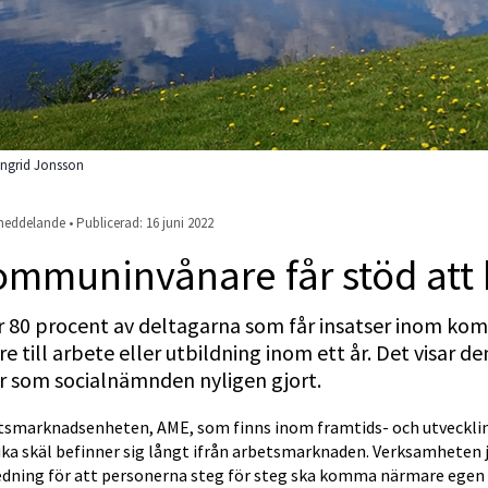
Ingrid Jonsson
eddelande • Publicerad: 
16 juni 2022
mmuninvånare får stöd att
r 80 procent av deltagarna som får insatser inom k
re till arbete eller utbildning inom ett år. Det visar d
r som socialnämnden nyligen gjort.
tsmarknadsenheten, AME, som finns inom framtids- och utveckling
ika skäl befinner sig långt ifrån arbetsmarknaden. Verksamheten j
edning för att personerna steg för steg ska komma närmare egen 