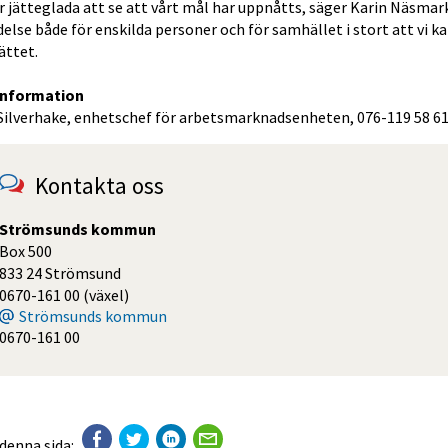
är jätteglada att se att vårt mål har uppnåtts, säger Karin Näsmar
else både för enskilda personer och för samhället i stort att vi 
ättet.
information
 Silverhake, enhetschef för arbetsmarknadsenheten, 076-119 58 6
Kontakta oss
Strömsunds kommun
Box 500
833 24 Strömsund
0670-161 00 (växel)
Strömsunds kommun
0670-161 00
 denna sida: