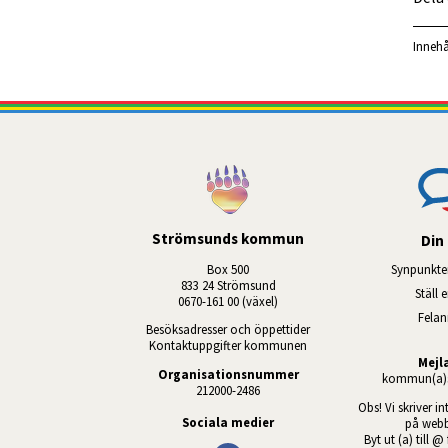
Innehå
Strömsunds kommun
Din 
Box 500
Synpunkte
833 24 Strömsund
Ställ 
0670-161 00 (växel)
Fela
Besöksadresser och öppettider
Kontaktuppgifter kommunen
Mejl
Organisationsnummer
kommun(a)s
212000-2486
Obs! Vi skriver in
Sociala medier
på webb
Byt ut (a) till @