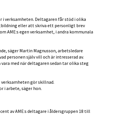
 i verksamheten. Deltagaren får stöd i olika 
ildning eller att skriva ett personligt brev 
g inom AME:s egen verksamhet, i andra kommunala 
nde, säger Martin Magnusson, arbetsledare 
 personen själv vill och är intresserad av. 
å vara med när deltagaren sedan tar olika steg 
t verksamheten gör skillnad.
or i arbete, säger hon.
ent av AME:s deltagare i åldersgruppen 18 till 