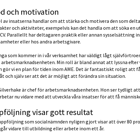
öd och motivation
l av insatserna handlar om att stärka och motivera den som deltar
kter och aktiviteter, exempelvis kan det handla om att söka en utb
 CV. Parallellt har deltagaren praktik eller annan sysselsättnin
amheter eller hos andra arbetsgivare.
nga som kommer in i vår verksamhet har väldigt lågt självförtroe
arbetsmarknadsenheten. Min roll är bland annat att lyssna efter vad
 gör vi en plan för tiden inom AME. Det är fantastiskt roligt att f
t och själv ser att det är möjligt att förändra sin situation.
Silverhake är chef för arbetsmarknadsenheten. Hon ser tydligt at
arbetar nu vidare med att utveckla våra insatser för att få människ
följning visar gott resultat
ppföljning som socialnämnden nyligen gjort visar att över 80 proc
 går vidare till utbildning eller arbete inom ett år.