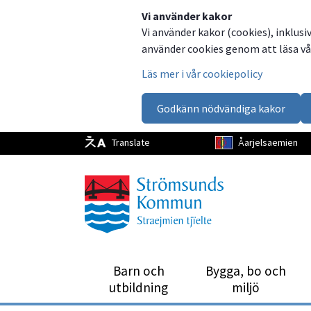
Dela
Dela
Dela
Dela
Vi använder kakor
Vi använder kakor (cookies), inklusi
på
på
på
via
använder cookies genom att läsa vår
Facebook
Twitter
LinkedIn
email
Läs mer i vår cookiepolicy
Godkänn nödvändiga kakor
Translate
Åarjelsaemien
Barn och
Bygga, bo och
utbild­ning
miljö