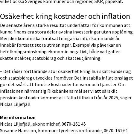
vilket också Sveriges kommuner och regioner, SKR, påpekat.
Osäkerhet kring kostnader och inflation
De senaste årens starka resultat underlättar för kommunen att 
kunna finansiera stora delar av sina investeringar utan upplåning. 
Men de ekonomiska förutsättningarna inför kommande år 
innebär fortsatt stora utmaningar. Exempelvis påverkar en 
befolkningsminskning ekonomin negativt, både vad gäller 
skatteintäkter, statsbidrag och skatteutjämning.
– Det råder fortfarande stor osäkerhet kring hur skatteunderlag 
och statsbidrag utvecklas framöver. Det instabila inflationsläget 
gör det svårt att förutse kostnader för varor och tjänster. Om 
inflationen närmar sig Riksbankens mål ser vi att särskilt 
pensionskostnader kommer att falla tillbaka från år 2025, säger 
Niclas Liljefjäll.
Mer information
Niclas Liljefjäll, ekonomichef, 0670-161 45
Susanne Hansson, kommunstyrelsens ordförande, 0670-161 61 