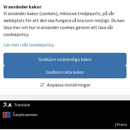
Dela
Dela
Dela
Dela
Vi använder kakor
Vi använder kakor (cookies), inklusive tredjeparts, på vår
på
på
på
via
webbplats för att den ska fungera så bra som möjligt. Du kan
Facebook
Twitter
LinkedIn
email
läsa mer om hur vi använder cookies genom att läsa vår
cookiepolicy.
Läs mer i vår cookiepolicy
Godkänn nödvändiga kakor
Godkänn alla kakor
Anpassa inställningar
Translate
Åarjelsaemien
| Press