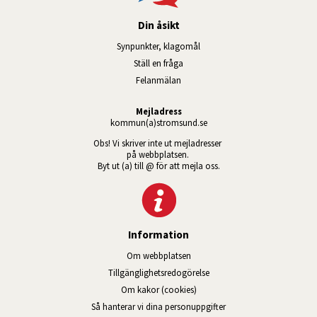
Din åsikt
Synpunkter, klagomål
Ställ en fråga
Felanmälan
Mejladress
kommun(a)stromsund.se
Obs! Vi skriver inte ut mejladresser 
på webbplatsen. 
Byt ut (a) till @ för att mejla oss.
Information
Om webbplatsen
Tillgänglig­hets­redo­görelse
Om kakor (cookies)
Så hanterar vi dina personuppgifter