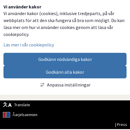
Dela
Dela
Dela
Dela
Vi använder kakor
Vi använder kakor (cookies), inklusive tredjeparts, på vår
på
på
på
via
webbplats för att den ska fungera så bra som möjligt. Du kan
Facebook
Twitter
LinkedIn
email
läsa mer om hur vi använder cookies genom att läsa vår
cookiepolicy.
Läs mer i vår cookiepolicy
Godkänn nödvändiga kakor
Godkänn alla kakor
Anpassa inställningar
Translate
Åarjelsaemien
| Press