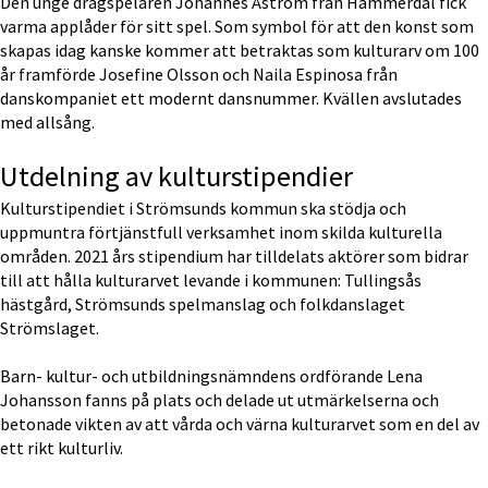
Den unge dragspelaren Johannes Åström från Hammerdal fick 
varma applåder för sitt spel. Som symbol för att den konst som 
skapas idag kanske kommer att betraktas som kulturarv om 100 
år framförde Josefine Olsson och Naila Espinosa från 
danskompaniet ett modernt dansnummer. Kvällen avslutades 
med allsång.
Utdelning av kulturstipendier
Kulturstipendiet i Strömsunds kommun ska stödja och 
uppmuntra förtjänstfull verksamhet inom skilda kulturella 
områden. 2021 års stipendium har tilldelats aktörer som bidrar 
till att hålla kulturarvet levande i kommunen: Tullingsås 
hästgård, Strömsunds spelmanslag och folkdanslaget 
Strömslaget.
Barn- kultur- och utbildningsnämndens ordförande Lena 
Johansson fanns på plats och delade ut utmärkelserna och 
betonade vikten av att vårda och värna kulturarvet som en del av 
ett rikt kulturliv.