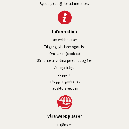
Byt ut (a) till @ för att mejla oss.
Information
Om webbplatsen
Tillgänglig­hets­redo­görelse
Om kakor (cookies)
Så hanterar vi dina personuppgifter
Vanliga frågor
Logga in
Öppnas i nytt fönster.
Inloggning intranät
Redaktörswebben
Våra webbplatser
Länk till annan webbplats, öppnas i n
E-tjänster