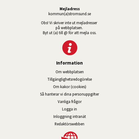
Mejladress
kommun(a)stromsund.se
Obs! Vi skriver inte ut mejladresser 
på webbplatsen. 
Byt ut (a) till @ för att mejla oss.
Information
Om webbplatsen
Tillgänglig­hets­redo­görelse
Om kakor (cookies)
Så hanterar vi dina personuppgifter
Vanliga frågor
Logga in
Öppnas i nytt fönster.
Inloggning intranät
Redaktörswebben