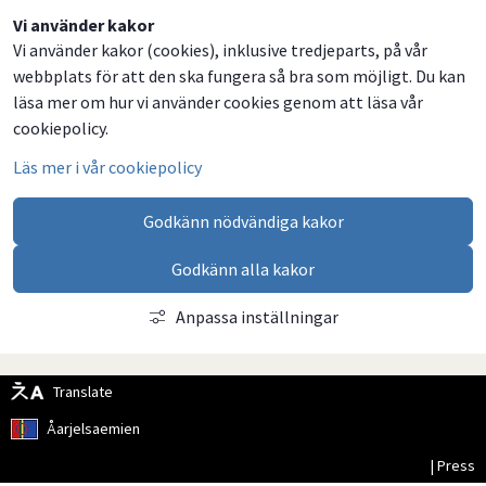
Dela
Dela
Dela
Dela
Vi använder kakor
Vi använder kakor (cookies), inklusive tredjeparts, på vår
på
på
på
via
webbplats för att den ska fungera så bra som möjligt. Du kan
Facebook
Twitter
LinkedIn
email
läsa mer om hur vi använder cookies genom att läsa vår
cookiepolicy.
Läs mer i vår cookiepolicy
Godkänn nödvändiga kakor
Godkänn alla kakor
Anpassa inställningar
Translate
Åarjelsaemien
| Press