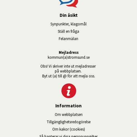
Din åsikt
Synpunkter, klagomål
Ställ en fråga
Felanmälan
Mejladress
kommun(a)stromsund.se
Obs! Vi skriver inte ut mejladresser 
på webbplatsen. 
Byt ut (a) till @ för att mejla oss.
Information
Om webbplatsen
Tillgänglig­hets­redo­görelse
Om kakor (cookies)
Så hanterar vi dina personuppgifter