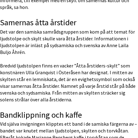
informera, till exempel med en skylt om samernas kultur och 
språk, sa hon.
Samernas åtta årstider
Det var den samiska samrådsgruppen som kom på att temat för 
ljudstolpe och skylt skulle vara åtta årstider. Informationen i 
ljudstolpen är inläst på sydsamiska och svenska av Anne Laila 
Buljo Åhrén.
Bredvid ljudstolpen finns en vacker ”Åtta årstiders-skylt” som 
konstnären Ulla Granqvist i Österåsen har designat. I mitten av 
skylten står en lemniskata, det är en evighetssymbol som också 
visar samernas åtta årstider. Namnet på varje årstid står på både 
svenska och sydsamiska. Från mitten av skylten sträcker sig 
solens strålar över alla årstiderna.
Bandklippning och kaffe
Vid själva invigningen klipptes ett band i de samiska färgerna av – 
bandet var knutet mellan ljudstolpen, skylten och torvkåtan. 
Efteråt kokade Marianne Rensberg kaffe i torvkåtan som de 