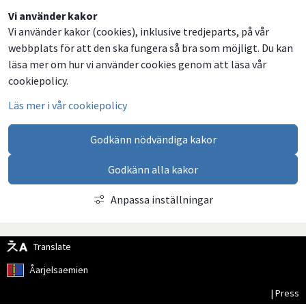
Dela
Dela
Dela
Dela
Vi använder kakor
Vi använder kakor (cookies), inklusive tredjeparts, på vår
på
på
på
via
webbplats för att den ska fungera så bra som möjligt. Du kan
Facebook
Twitter
LinkedIn
email
läsa mer om hur vi använder cookies genom att läsa vår
cookiepolicy.
Läs mer i vår cookiepolicy
Godkänn nödvändiga kakor
Godkänn alla kakor
Anpassa inställningar
Translate
Åarjelsaemien
| Press