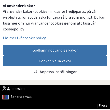
Dela
Dela
Dela
Dela
Vi använder kakor
Vi använder kakor (cookies), inklusive tredjeparts, på vår
på
på
på
via
webbplats för att den ska fungera så bra som möjligt. Du kan
Facebook
Twitter
LinkedIn
email
läsa mer om hur vi använder cookies genom att läsa vår
cookiepolicy.
Läs mer i vår cookiepolicy
Godkänn nödvändiga kakor
Godkänn alla kakor
Anpassa inställningar
Translate
Åarjelsaemien
| Press