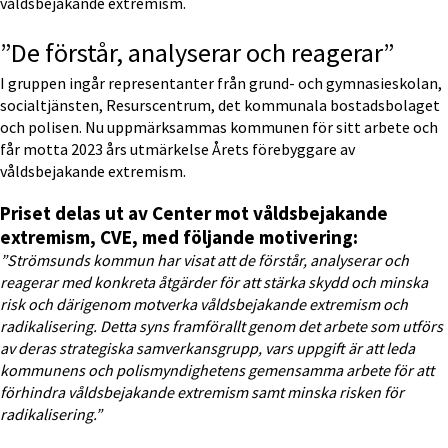
våldsbejakande extremism.
”De förstår, analyserar och reagerar”
I gruppen ingår representanter från grund- och gymnasieskolan, 
socialtjänsten, Resurscentrum, det kommunala bostadsbolaget 
och polisen. Nu uppmärksammas kommunen för sitt arbete och 
får motta 2023 års utmärkelse Årets förebyggare av 
våldsbejakande extremism.
Priset delas ut av Center mot våldsbejakande 
extremism, CVE, med följande motivering:
”Strömsunds kommun har visat att de förstår, analyserar och 
reagerar med konkreta åtgärder för att stärka skydd och minska 
risk och därigenom motverka våldsbejakande extremism och 
radikalisering. Detta syns framförallt genom det arbete som utförs 
av deras strategiska samverkansgrupp, vars uppgift är att leda 
kommunens och polismyndighetens gemensamma arbete för att 
förhindra våldsbejakande extremism samt minska risken för 
radikalisering.”