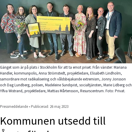
Gänget som är på plats i Stockholm för att ta emot priset. Från vänster: Mariana
Handler, kommunpolis, Anna Strömstedt, projektledare, Elisabeth Lindholm,
samordnare mot radikalisering och våldsbejakande extremism, Jonny Jonsson
och Dag Lundberg, polisen, Madeleine Sundqvist, socialtjänsten, Marie Lidberg och
Ylfva Wistrand, projektledare, Mattias Mårtensson, Resurscentrum. Foto: Privat.
Pressmeddelande • Publicerad: 
26 maj 2023
Kommunen utsedd till 