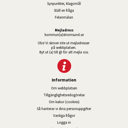
Synpunkter, klagomål
Ställ en fråga
Felanmälan
Mejladress
kommun(a)stromsund.se
Obs! Vi skriver inte ut mejladresser 
på webbplatsen. 
Byt ut (a) till @ för att mejla oss.
Information
Om webbplatsen
Tillgänglig­hets­redo­görelse
Om kakor (cookies)
Så hanterar vi dina personuppgifter
Vanliga frågor
Logga in